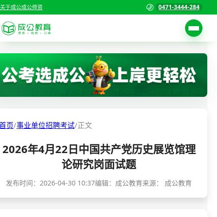
0471-3444-284
关于成公
成公师资
考试公告
首页
职位表
国家公务员考试
报名入口
各省公务员考试
报考指南
首页
/
事业单位招聘考试
/
正文
缴费确认
事业单位招聘考试
2026年4月22日中国共产党历史展览馆理
准考证打印
三支一扶考试
论研究岗面试题
考试政策
警察/辅警考试
发布时间：
2026-04-30 10:37
编辑：成公教育
来源：
成公教育
成绩查询
分数线
教师资格/教师编制