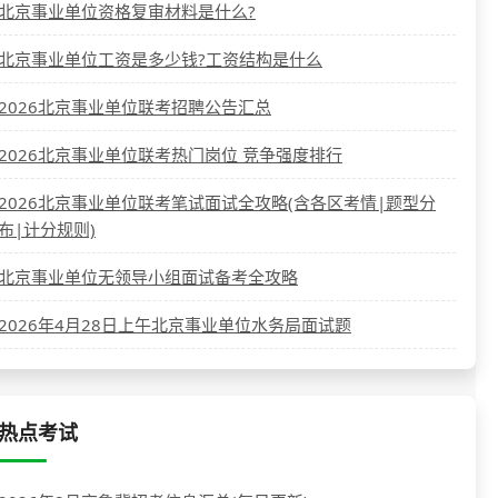
北京事业单位资格复审材料是什么?
北京事业单位工资是多少钱?工资结构是什么
2026北京事业单位联考招聘公告汇总
2026北京事业单位联考热门岗位 竞争强度排行
2026北京事业单位联考笔试面试全攻略(含各区考情|题型分
布|计分规则)
北京事业单位无领导小组面试备考全攻略
2026年4月28日上午北京事业单位水务局面试题
热点考试