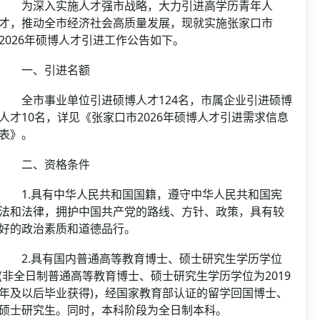
资格复审
为深入实施人才强市战略，大力引进高学历青年人
国企/银行考试
才，推动全市经济社会高质量发展，现就实施张家口市
面试补录
2026年硕博人才引进工作公告如下。
历年真题
一、引进名额
公务员课程
全市事业单位引进硕博人才124名，市属企业引进硕博
人才10名，详见《张家口市2026年硕博人才引进需求信息
表》。
二、资格条件
1.具有中华人民共和国国籍，遵守中华人民共和国宪
法和法律，拥护中国共产党的路线、方针、政策，具有较
好的政治素质和道德品行。
2.具有国内普通高等教育博士、硕士研究生学历学位
(非全日制普通高等教育博士、硕士研究生学历学位为2019
年及以后毕业获得)，经国家教育部认证的留学回国博士、
硕士研究生。同时，本科阶段为全日制本科。