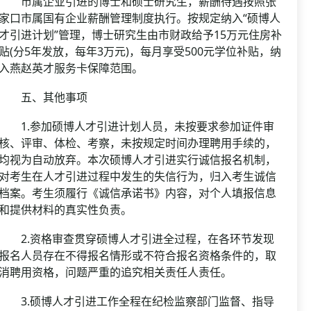
市属企业引进的博士和硕士研究生，薪酬待遇按照张
家口市属国有企业薪酬管理制度执行。按规定纳入“硕博人
才引进计划”管理，博士研究生由市财政给予15万元住房补
贴(分5年发放，每年3万元)，每月享受500元学位补贴，纳
入燕赵英才服务卡保障范围。
五、其他事项
1.参加硕博人才引进计划人员，未按要求参加证件审
核、评审、体检、考察，未按规定时间办理聘用手续的，
均视为自动放弃。本次硕博人才引进实行诚信报名机制，
对考生在人才引进过程中发生的失信行为，归入考生诚信
档案。考生须履行《诚信承诺书》内容，对个人填报信息
和提供材料的真实性负责。
2.资格审查贯穿硕博人才引进全过程，在各环节发现
报名人员存在不得报名情形或不符合报名资格条件的，取
消聘用资格，问题严重的追究相关责任人责任。
3.硕博人才引进工作全程在纪检监察部门监督、指导