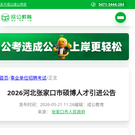
0471-3444-284
关于成公
成公师资
考试公告
首页
职位表
国家公务员考试
报名入口
各省公务员考试
报考指南
首页
/
事业单位招聘考试
/
正文
缴费确认
事业单位招聘考试
2026河北张家口市硕博人才引进公告
准考证打印
三支一扶考试
考试政策
发布时间：
2026-05-21 11:26
编辑：成公教育
来源：
张家口市人民政府
警察/辅警考试
成绩查询
分数线
教师资格/教师编制