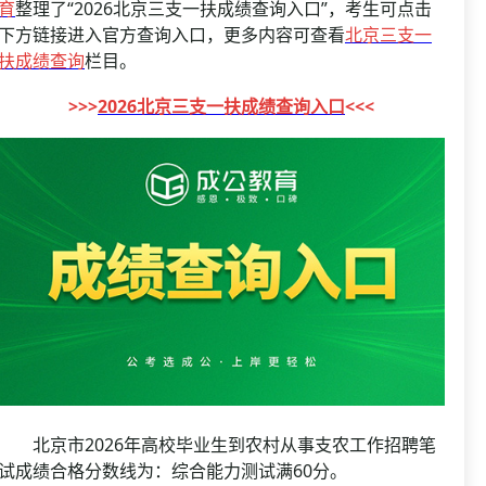
资格复审
育
整理了“2026北京三支一扶成绩查询入口”，考生可点击
国企/银行考试
下方链接进入官方查询入口，更多内容可查看
北京三支一
面试补录
扶成绩查询
栏目。
历年真题
>>>
2026北京三支一扶成绩查询入口
<<<
公务员课程
北京市2026年高校毕业生到农村从事支农工作招聘笔
试成绩合格分数线为：综合能力测试满60分。