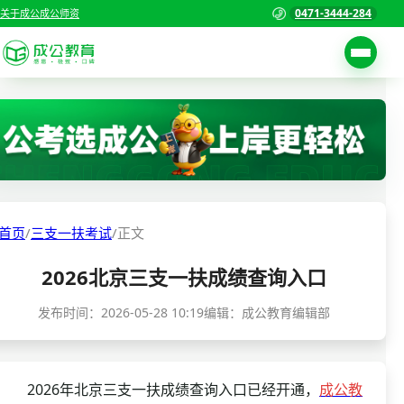
0471-3444-284
关于成公
成公师资
考试公告
首页
职位表
国家公务员考试
报名入口
各省公务员考试
报考指南
首页
/
三支一扶考试
/
正文
缴费确认
事业单位招聘考试
2026北京三支一扶成绩查询入口
准考证打印
三支一扶考试
考试政策
发布时间：
2026-05-28 10:19
编辑：成公教育编辑部
警察/辅警考试
成绩查询
分数线
教师资格/教师编制
2026年北京三支一扶成绩查询入口已经开通，
成公教