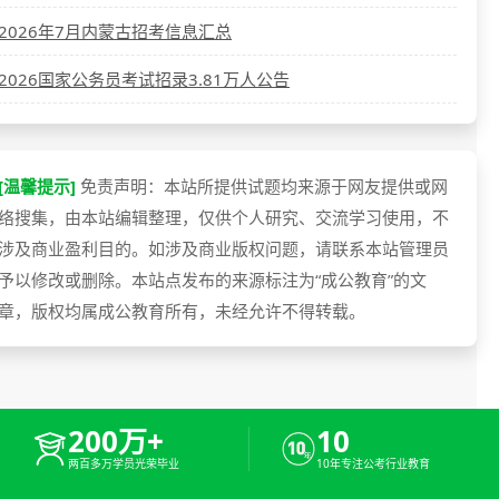
2026年7月内蒙古招考信息汇总
2026国家公务员考试招录3.81万人公告
[温馨提示]
免责声明：本站所提供试题均来源于网友提供或网
络搜集，由本站编辑整理，仅供个人研究、交流学习使用，不
涉及商业盈利目的。如涉及商业版权问题，请联系本站管理员
予以修改或删除。本站点发布的来源标注为“成公教育”的文
章，版权均属成公教育所有，未经允许不得转载。
200万+
10
两百多万学员光荣毕业
10年专注公考行业教育