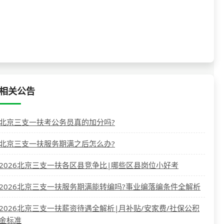
相关公告
北京三支一扶考公务员真的加分吗?
北京三支一扶服务期满之后怎么办?
2026北京三支一扶各区县竞争比|哪些区县岗位小好考
2026北京三支一扶服务期满能转编吗?事业编落编条件全解析
2026北京三支一扶薪资待遇全解析|月补贴/安家费/社保公积
金标准