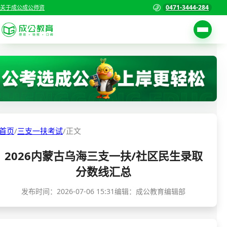
0471-3444-284
关于成公
成公师资
考试公告
首页
职位表
国家公务员考试
报名入口
各省公务员考试
报考指南
首页
/
三支一扶考试
/
正文
缴费确认
事业单位招聘考试
2026内蒙古乌海三支一扶/社区民生录取
准考证打印
三支一扶考试
分数线汇总
考试政策
警察/辅警考试
发布时间：
2026-07-06 15:31
编辑：成公教育编辑部
成绩查询
分数线
教师资格/教师编制