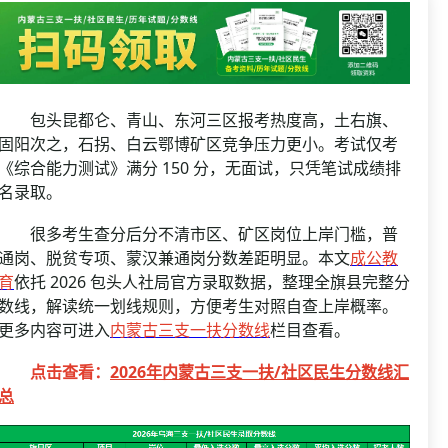
资格复审
国企/银行考试
面试补录
历年真题
公务员课程
包头昆都仑、青山、东河三区报考热度高，土右旗、
固阳次之，石拐、白云鄂博矿区竞争压力更小。考试仅考
《综合能力测试》满分 150 分，无面试，只凭笔试成绩排
名录取。
很多考生查分后分不清市区、矿区岗位上岸门槛，普
通岗、脱贫专项、蒙汉兼通岗分数差距明显。本文
成公教
育
依托 2026 包头人社局官方录取数据，整理全旗县完整分
数线，解读统一划线规则，方便考生对照自查上岸概率。
更多内容可进入
内蒙古三支一扶分数线
栏目查看。
点击查看：
2026年内蒙古三支一扶/社区民生分数线汇
总