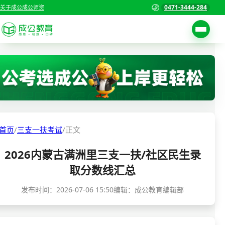
0471-3444-284
关于成公
成公师资
考试公告
首页
职位表
国家公务员考试
报名入口
各省公务员考试
报考指南
首页
/
三支一扶考试
/
正文
缴费确认
事业单位招聘考试
2026内蒙古满洲里三支一扶/社区民生录
准考证打印
三支一扶考试
取分数线汇总
考试政策
警察/辅警考试
发布时间：
2026-07-06 15:50
编辑：成公教育编辑部
成绩查询
分数线
教师资格/教师编制