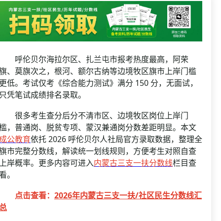
资格复审
国企/银行考试
面试补录
历年真题
公务员课程
呼伦贝尔海拉尔区、扎兰屯市报考热度最高，阿荣
旗、莫旗次之，根河、额尔古纳等边境牧区旗市上岸门槛
更低。考试仅考《综合能力测试》满分 150 分，无面试，
只凭笔试成绩排名录取。
很多考生查分后分不清市区、边境牧区岗位上岸门
槛，普通岗、脱贫专项、蒙汉兼通岗分数差距明显。本文
成公教育
依托 2026 呼伦贝尔人社局官方录取数据，整理全
旗市完整分数线，解读统一划线规则，方便考生对照自查
上岸概率。更多内容可进入
内蒙古三支一扶分数线
栏目查
看。
点击查看：
2026年内蒙古三支一扶/社区民生分数线汇
总