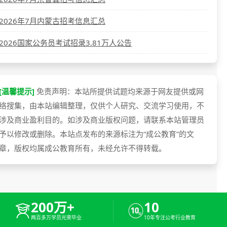
2026年7月内蒙古招考信息汇总
2026国家公务员考试招录3.81万人公告
[温馨提示]
免责声明：本站所提供试题均来源于网友提供或网
络搜集，由本站编辑整理，仅供个人研究、交流学习使用，不
涉及商业盈利目的。如涉及商业版权问题，请联系本站管理员
予以修改或删除。本站点发布的来源标注为“成公教育”的文
章，版权均属成公教育所有，未经允许不得转载。
200万+
10
两百多万学员光荣毕业
10年专注公考行业教育