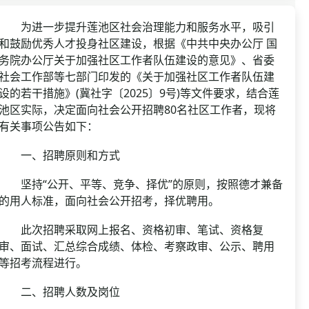
资格复审
国企/银行考试
面试补录
为进一步提升莲池区社会治理能力和服务水平，吸引
和鼓励优秀人才投身社区建设，根据《中共中央办公厅 国
历年真题
务院办公厅关于加强社区工作者队伍建设的意见》、省委
公务员课程
社会工作部等七部门印发的《关于加强社区工作者队伍建
设的若干措施》(冀社字〔2025〕9号)等文件要求，结合莲
池区实际，决定面向社会公开招聘80名社区工作者，现将
有关事项公告如下：
一、招聘原则和方式
坚持“公开、平等、竞争、择优”的原则，按照德才兼备
的用人标准，面向社会公开招考，择优聘用。
此次招聘采取网上报名、资格初审、笔试、资格复
审、面试、汇总综合成绩、体检、考察政审、公示、聘用
等招考流程进行。
二、招聘人数及岗位