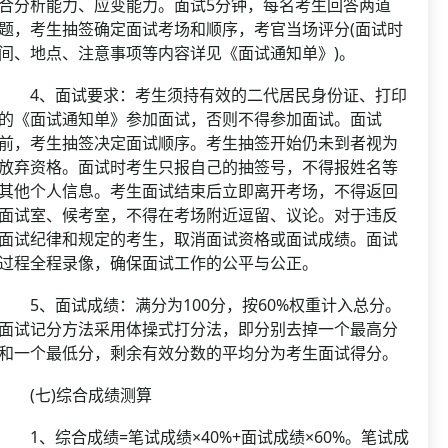
合分析能力、应变能力。面试5分钟，每名考生回答两道
题，考生抽签确定面试考场和顺序，考官当场评分(面试时
间、地点、注意事项等内容详见《面试通知单》)。
4、面试要求：考生须持有效的二代居民身份证、打印
的《面试通知单》参加面试，否则不得参加面试。面试
前，考生抽签决定面试顺序。考生抽签开始仍未到者视为
放弃资格。面试时考生只报自己的抽签号，不得报姓名等
其他个人信息。考生面试结束后立即离开考场，不得返回
面试室、候考室，不得在考场附近逗留、议论。对于违反
面试纪律和规定的考生，取消面试资格或面试成绩。面试
过程全程录像，确保面试工作的公平与公正。
5、面试成绩：满分为100分，按60%权重计入总分。
面试记分方法采用体操式打分法，即分别去掉一个最高分
和一个最低分，剩余有效分数的平均分为考生面试得分。
(七)综合成绩测算
1、综合成绩=笔试成绩×40%+面试成绩×60%。笔试成