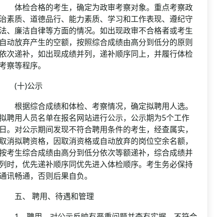
体检合格的考生，确定为政审考察对象。重点考察政
治素质、道德品行、能力素质、学习和工作表现、遵纪守
法、廉洁自律等方面的情况。如出现政审不合格者或考生
自动放弃产生的空额，按照综合成绩由高分到低分的原则
依次递补，如出现成绩并列，递补顺序同上，并履行体检
考察等程序。
(十)公示
根据综合成绩和体检、考察情况，确定拟聘用人选。
拟聘用人员名单在报名网站进行公示，公示期为5个工作
日。对公示期间发现不符合聘用条件的考生，经查属实，
取消拟聘资格，因取消资格或自动放弃的岗位空余名额，
按考生综合成绩由高分到低分依次等额递补，综合成绩并
列时，优先递补顺序同优先进入体检顺序。考生务必保持
通讯畅通，否则后果自负。
五、 聘用、待遇和管理
1、聘用。对公示反映有严重问题并查有实据，不符合