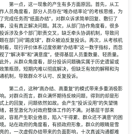
第一点，这一现象的产生有多方面原因。首先，从工
作人员角度看，部分人员存在“唯办结率论”的考核思维，为
了完成任务而“纸面办结”，对群众诉求简单回复、敷衍了
事，没有真正解决问题。其次，从部门协作角度看，很多
投诉涉及多个部门职责交叉，缺乏牵头协调机制，导致问
题在部门间“踢皮球”，群众被迫反复投诉。再次，从考核机
制看，现行评价体系过度依赖“办结率”这一数字指标，而忽
视了“解决率”和“满意度”，使得基层人员重数量、轻质量。
此外，从群众角度看，部分投诉问题确实属于历史遗留或
政策瓶颈，短期内难以彻底解决，但缺乏有效的解释和沟
通机制，导致群众不认可、反复投诉。
第二点，这种“高办结、高重复”的模式带来多重消极影
响。对群众而言，群众满怀期待反映问题，得到的却是形
式上的回复，问题依然如故。会产生“投诉没用”的失望情
绪，甚至激化为对政府整体工作的不满。对基层干部来
说，容易产生职业倦怠，陷入“干得累、群众还不满意”的困
境。站在政府的角度看，有损政府形象，群众的眼睛是雪
亮的，一次虚假办结带来的负面影响，十次真诚沟通都难