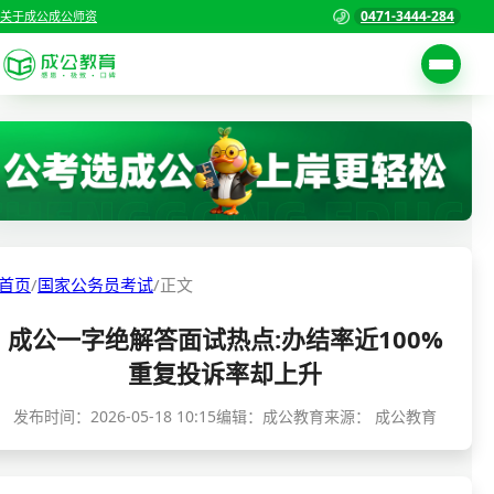
0471-3444-284
关于成公
成公师资
考试公告
首页
职位表
国家公务员考试
报名入口
各省公务员考试
报考指南
首页
/
国家公务员考试
/
正文
缴费确认
事业单位招聘考试
成公一字绝解答面试热点:办结率近100%
准考证打印
三支一扶考试
重复投诉率却上升
考试政策
警察/辅警考试
发布时间：
2026-05-18 10:15
编辑：成公教育
来源：
成公教育
成绩查询
分数线
教师资格/教师编制