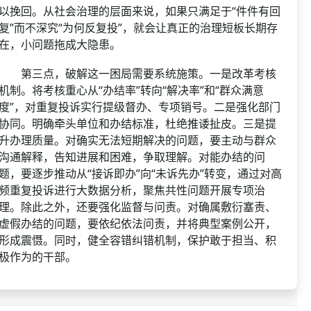
以挽回。从社会治理的层面来说，如果只满足于“件件有回
复”而不深究“为何反复投”，就会让真正的治理短板长期存
在，小问题拖成大隐患。
第三点，破解这一困局需要系统施策。一是改革考核
机制。将考核重心从“办结率”转向“解决率”和“群众满意
度”，对重复投诉实行提级督办、专项销号。二是强化部门
协同。明确牵头单位和办结标准，杜绝推诿扯皮。三是提
升办理质量。对确实无法短期解决的问题，要主动与群众
沟通解释，告知进展和困难，争取理解。对能办结的问
题，要逐步推动从“接诉即办”向“未诉先办”转变，通过对高
频重复投诉进行大数据分析，聚焦共性问题开展专项治
理。除此之外，还要强化监督与问责。对确属敷衍塞责、
虚假办结的问题，要依纪依法问责，并将典型案例公开，
形成震慑。同时，健全容错纠错机制，保护敢于担当、积
极作为的干部。