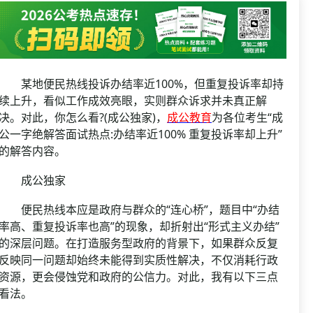
资格复审
国企/银行考试
面试补录
历年真题
公务员课程
某地便民热线投诉办结率近100%，但重复投诉率却持
续上升，看似工作成效亮眼，实则群众诉求并未真正解
决。对此，你怎么看?(成公独家)，
成公教育
为各位考生“成
公一字绝解答面试热点:办结率近100% 重复投诉率却上升”
的解答内容。
成公独家
便民热线本应是政府与群众的“连心桥”，题目中“办结
率高、重复投诉率也高”的现象，却折射出“形式主义办结”
的深层问题。在打造服务型政府的背景下，如果群众反复
反映同一问题却始终未能得到实质性解决，不仅消耗行政
资源，更会侵蚀党和政府的公信力。对此，我有以下三点
看法。