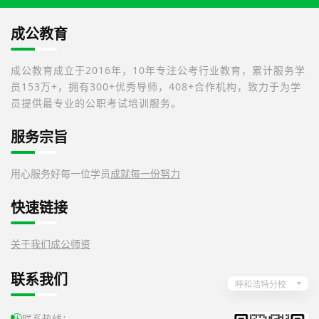
成公教育
成公教育成立于2016年，10年专注公考行业教育，累计服务学
员153万+，拥有300+优秀导师，408+合作机构，致力于为学
员提供最专业的公职考试培训服务。
服务宗旨
用心服务好每一位学员
成就每一份努力
快速链接
关于我们
成公师资
联系我们
呼和浩特分校
联系热线：