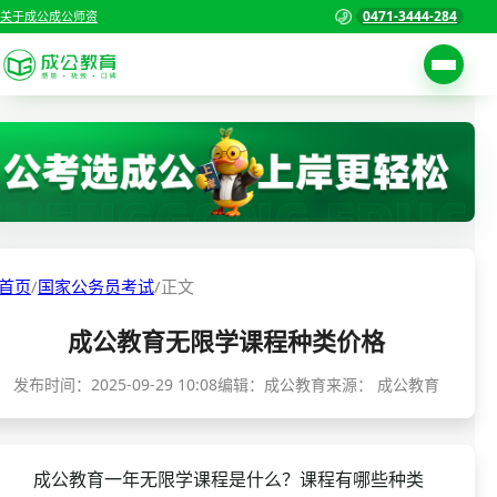
0471-3444-284
关于成公
成公师资
考试公告
首页
职位表
国家公务员考试
报名入口
各省公务员考试
报考指南
首页
/
国家公务员考试
/
正文
缴费确认
事业单位招聘考试
成公教育无限学课程种类价格
准考证打印
三支一扶考试
考试政策
发布时间：
2025-09-29 10:08
编辑：成公教育
来源：
成公教育
警察/辅警考试
成绩查询
分数线
教师资格/教师编制
成公教育一年无限学课程是什么？课程有哪些种类