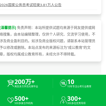
2026国家公务员考试招录3.81万人公告
[温馨提示]
免责声明：本站所提供试题均来源于网友提供或网
络搜集，由本站编辑整理，仅供个人研究、交流学习使用，不
涉及商业盈利目的。如涉及商业版权问题，请联系本站管理员
予以修改或删除。本站点发布的来源标注为“成公教育”的文
章，版权均属成公教育所有，未经允许不得转载。
200万+
10
两百多万学员光荣毕业
10年专注公考行业教育
500+
300+
500多家合作机构
300多位优秀导师