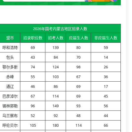
2026年国考内蒙古地区招录人数
盟市
招录职位数
招考人数
应届生人数
非应届生人数
呼和浩特
69
139
80
59
包头
43
84
70
14
鄂尔多斯
74
124
98
26
赤峰
55
103
67
36
通辽
46
86
69
17
巴彦淖尔
67
114
69
45
锡林郭勒
96
149
93
56
乌兰察布
52
92
48
44
呼伦贝尔
105
180
114
66