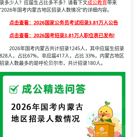
资格复审
录多少人？应届生占比多不多？请看下文
成公教育
带来
国企/银行考试
“2026年国考内蒙古地区招录人数情况”的详细内容。
面试补录
历年真题
点击查看：2026国家公务员考试招录3.81万人公告
公务员课程
点击查看：2026国考招录3.81万人职位表已发布!
2026年国考内蒙古共计招录1245人，其中应届生招录
828人，占比67%，非应届417人，占比 33%，内蒙古地区
招录人数最多的是呼伦贝尔市，共计招录180人。