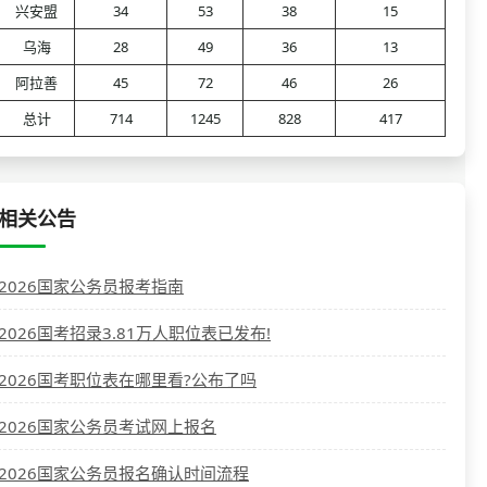
兴安盟
34
53
38
15
乌海
28
49
36
13
阿拉善
45
72
46
26
总计
714
1245
828
417
相关公告
2026国家公务员报考指南
2026国考招录3.81万人职位表已发布!
2026国考职位表在哪里看?公布了吗
2026国家公务员考试网上报名
2026国家公务员报名确认时间流程