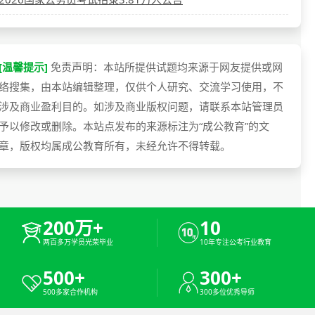
[温馨提示]
免责声明：本站所提供试题均来源于网友提供或网
络搜集，由本站编辑整理，仅供个人研究、交流学习使用，不
涉及商业盈利目的。如涉及商业版权问题，请联系本站管理员
予以修改或删除。本站点发布的来源标注为“成公教育”的文
章，版权均属成公教育所有，未经允许不得转载。
200万+
10
两百多万学员光荣毕业
10年专注公考行业教育
500+
300+
500多家合作机构
300多位优秀导师