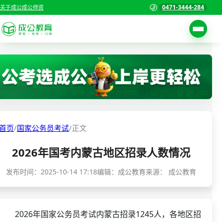
0471-3444-284
关于成公
成公师资
考试公告
首页
职位表
国家公务员考试
报名入口
各省公务员考试
报考指南
首页
/
国家公务员考试
/
正文
缴费确认
事业单位招聘考试
2026年国考内蒙古地区招录人数情况
准考证打印
三支一扶考试
考试政策
发布时间：
2025-10-14 17:18
编辑：成公教育
来源：
成公教育
警察/辅警考试
成绩查询
分数线
教师资格/教师编制
2026年国家公务员考试内蒙古招录1245人，各地区招