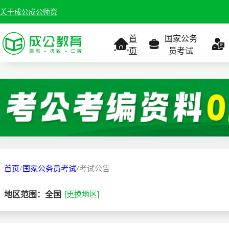
关于成公
成公师资
首
国家公务
页
员考试
考试公告
考试公告
公务员课
考试
职位表
职位表
职
报名入口
报名入口
报名
首页
/
国家公务员考试
/
考试公告
报考指南
报考指南
报考
地区范围：全国
[更换地区]
缴费确认
准考证打印
准考
准考证打印
考试政策
考试