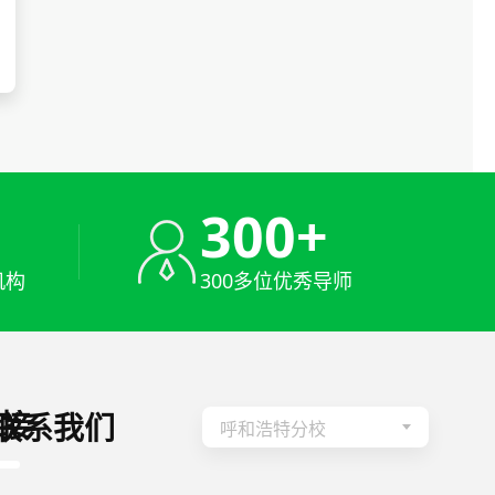
+
300+
机构
300多位优秀导师
接
联系我们
呼和浩特分校