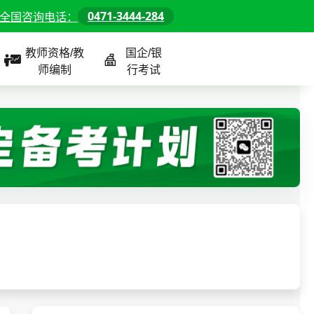
0471-3444-284
全国咨询电话：
教师资格/教
国企/银
师编制
行考试
课程
全国
教师/资格课程
警察/辅警课程
国企/银行课程
北京
河北
山东
内蒙古