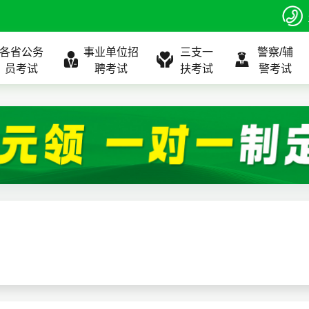
各省公务
事业单位招
三支一
警察/辅
员考试
聘考试
扶考试
警考试
程
公告
全国
考试公告
公务员课程
全国
考试公告
考试公告
事业单位课程
全国
考试公告
全国
全国
三支一扶
位表
北京
职位表
北京
职位表
职位表
北京
职位表
北京
北京
入口
河北
报名入口
河北
报名入口
报名入口
河北
报名入口
河北
河北
指南
山东
考试政策
山东
成绩查询
成绩查询
山东
成绩查询
山东
山东
证打印
内蒙古
成绩查询
内蒙古
面试补录
面试补录
内蒙古
面试补录
内蒙古
内蒙古
政策
分数线
历年真题
历年真题
历年真题