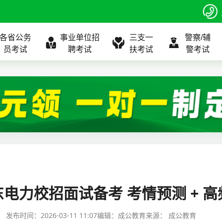
各省公务
事业单位招
三支一
警察/辅
员考试
聘考试
扶考试
警考试
程
公告
全国
考试公告
公务员课程
全国
考试公告
考试公告
事业单位课程
全国
考试公告
全国
全国
三支一扶
位表
北京
职位表
北京
职位表
职位表
北京
职位表
北京
北京
入口
河北
报名入口
河北
报名入口
报名入口
河北
报名入口
河北
河北
指南
山东
考试政策
山东
成绩查询
成绩查询
山东
成绩查询
山东
山东
东电力校招面试备考 考情预测 + 
证打印
内蒙古
成绩查询
内蒙古
面试补录
面试补录
内蒙古
面试补录
内蒙古
内蒙古
发布时间：
2026-03-11 11:07
编辑：成公教育
来源：
成公教育
政策
分数线
历年真题
历年真题
历年真题