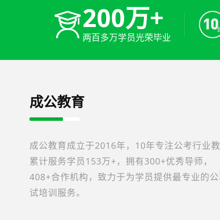
200万+
两百多万学员光荣毕业
成公教育
成公教育成立于2016年，10年专注公考行业
累计服务学员153万+，拥有300+优秀导师，
408+合作机构，致力于为学员提供最专业的
试培训服务。