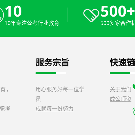
10
500
10年专注公考行业教育
500多家合作
服务宗旨
快速链
教育，
用心服务好每一位学
关于我们
员
成公师资
公职考
成就每一份努力