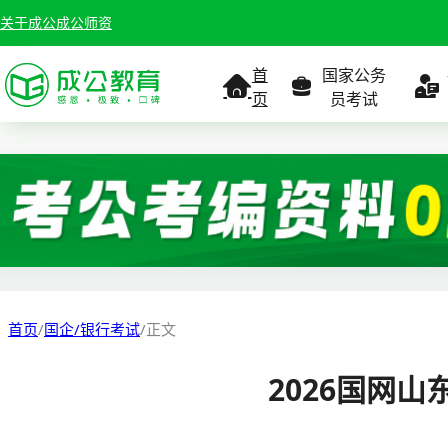
关于成公
成公师资
首
国家公务
页
员考试
考试公告
考试公告
公务员课
考试
职位表
职位表
职
报名入口
报名入口
报名
首页
/
国企/银行考试
/
正文
报考指南
报考指南
报考
2026国网山
缴费确认
准考证打印
准考
准考证打印
考试政策
考试