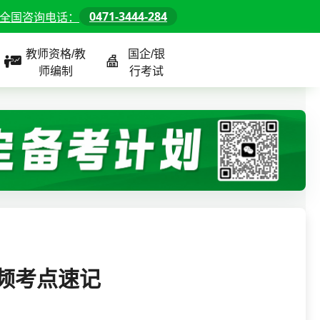
0471-3444-284
全国咨询电话：
教师资格/教
国企/银
师编制
行考试
课程
全国
教师/资格课程
警察/辅警课程
国企/银行课程
北京
河北
山东
高频考点速记
内蒙古