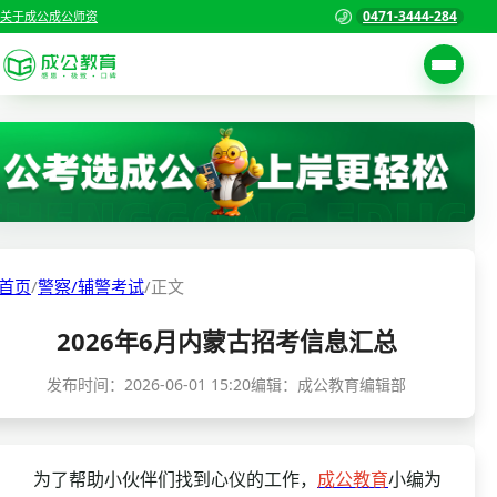
0471-3444-284
关于成公
成公师资
考试公告
首页
职位表
国家公务员考试
报名入口
各省公务员考试
报考指南
首页
/
警察/辅警考试
/
正文
缴费确认
事业单位招聘考试
2026年6月内蒙古招考信息汇总
准考证打印
三支一扶考试
考试政策
发布时间：
2026-06-01 15:20
编辑：成公教育编辑部
警察/辅警考试
成绩查询
分数线
教师资格/教师编制
为了帮助小伙伴们找到心仪的工作，
成公教育
小编为