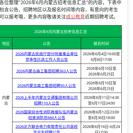
资格复审
各位整理"2026年6月内蒙古招考信息汇总"的内容，下表中
国企/银行考试
包含公告、招聘地区以及报名时间等内容，有意向的考生
面试补录
可以报考哦，更多内容敬请关注
成公教育
近期招聘考试。
历年真题
公务员课程
2026年6月内蒙古招考信息汇总
地区
公告
报名时间
2026内蒙古民政厅部分所属事业单位
2026年6月4日10:00至
竞争性比选工作人员公告
6月8日17:00
2026年6月10日至
2026内蒙古森工集团招聘363人公告
2026年6月25日
2026年6月10日至
2026内蒙古森工集团招聘50人公告
2026年6月25日
内蒙
2026上半年内蒙古交通集团有限公司
2026年6月11日14:30
古
招聘110人公告
至6月17日24:00
2026国家综合性消防救援队伍内蒙古
2026年6月12日23:00
招录消防员660人公告
至6月30日18:00
2026北方联合电力有限责任公司高校
2026年6月16日-6月24
毕业生招聘公告
日17:00