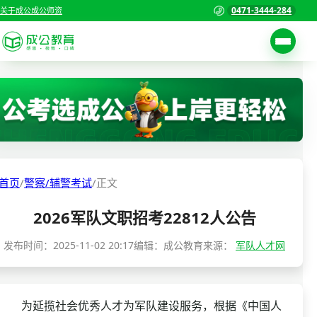
0471-3444-284
关于成公
成公师资
考试公告
首页
职位表
国家公务员考试
报名入口
各省公务员考试
报考指南
首页
/
警察/辅警考试
/
正文
缴费确认
事业单位招聘考试
2026军队文职招考22812人公告
准考证打印
三支一扶考试
考试政策
发布时间：
2025-11-02 20:17
编辑：成公教育
来源：
军队人才网
警察/辅警考试
成绩查询
分数线
教师资格/教师编制
为延揽社会优秀人才为军队建设服务，根据《中国人