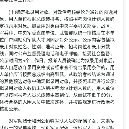
(十)确定拟录用对象。对政治考核结论为通过的预选对
象，用人单位根据总成绩排名，按照招考岗位计划人数确
定拟录用对象。拟录用对象由中央军委机关部委、战区、
军兵种、中央军委直属单位、武警部队统一审核后在本单
位门户网站和军队人才网同步对外公示。公示内容包括拟
录用对象姓名、性别、准考证号、招考岗位和录用分数
线，同时公布监督受理电话和电子邮箱，接受社会监督，
公示时间为5个工作日。报考人员被确定为拟录用对象后，
本人自愿放弃录用资格或者经审查不符合录用条件的，用
人单位应当按照总成绩由高到低，从政治考核结论为通过
的其他预选对象中确定拟录用对象，并按照规定进行公示;
拟录用对象人数仍未达到招考岗位计划人数的，用人单位
可以按照报考人员总成绩由高到低，从面试不低于60分、
体检合格的入围人员中依次递补，并按照规定进行政治考
核和公示。
对军队烈士和因公牺牲军队人员的配偶子女、未婚军
队烈士的兄弟姐妹、现役军人配偶、退役军人，以及军队