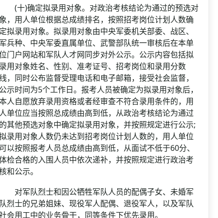
(十)确定拟录用对象。对政治考核结论为通过的预选对
象，用人单位根据总成绩排名，按照招考岗位计划人数确
定拟录用对象。拟录用对象由中央军委机关部委、战区、
军兵种、中央军委直属单位、武警部队统一审核后在本单
位门户网站和军队人才网同步对外公示。公示内容包括拟
录用对象姓名、性别、准考证号、招考岗位和录用分数
线，同时公布监督受理电话和电子邮箱，接受社会监督，
公示时间为5个工作日。报考人员被确定为拟录用对象后，
本人自愿放弃录用资格或者经审查不符合录用条件的，用
人单位应当按照总成绩由高到低，从政治考核结论为通过
的其他预选对象中确定拟录用对象，并按照规定进行公示;
拟录用对象人数仍未达到招考岗位计划人数的，用人单位
可以按照报考人员总成绩由高到低，从面试不低于60分、
体检合格的入围人员中依次递补，并按照规定进行政治考
核和公示。
对军队烈士和因公牺牲军队人员的配偶子女、未婚军
队烈士的兄弟姐妹、现役军人配偶、退役军人，以及军队
社会用工中的业务骨干，同等条件下优先录用。