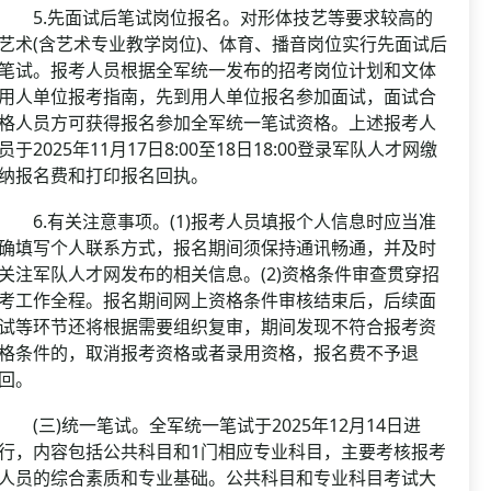
5.先面试后笔试岗位报名。对形体技艺等要求较高的
艺术(含艺术专业教学岗位)、体育、播音岗位实行先面试后
笔试。报考人员根据全军统一发布的招考岗位计划和文体
用人单位报考指南，先到用人单位报名参加面试，面试合
格人员方可获得报名参加全军统一笔试资格。上述报考人
员于2025年11月17日8:00至18日18:00登录军队人才网缴
纳报名费和打印报名回执。
6.有关注意事项。(1)报考人员填报个人信息时应当准
确填写个人联系方式，报名期间须保持通讯畅通，并及时
关注军队人才网发布的相关信息。(2)资格条件审查贯穿招
考工作全程。报名期间网上资格条件审核结束后，后续面
试等环节还将根据需要组织复审，期间发现不符合报考资
格条件的，取消报考资格或者录用资格，报名费不予退
回。
(三)统一笔试。全军统一笔试于2025年12月14日进
行，内容包括公共科目和1门相应专业科目，主要考核报考
人员的综合素质和专业基础。公共科目和专业科目考试大