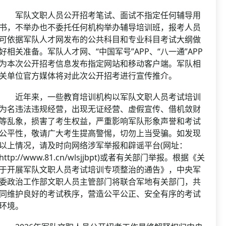
军队文职人员公开招考笔试、面试不指定任何辅导用
书，不举办也不委托任何机构举办辅导培训班，报考人员
可依据军队人才网发布的公共科目和专业科目考试大纲做
好相关准备。军队人才网、“中国军号”APP、“八一通”APP
为本次公开招考信息发布指定网站和移动客户端。军队相
关单位官方媒体将对此次公开招考进行宣传推介。
近年来，一些教育培训机构以军队文职人员考试培训
为名违法违规经营，出现无证经营、虚假宣传、借机敛财
等乱象，损害了考生权益，严重影响军队形象声誉和考试
公平性，敬请广大考生提高警惕，切勿上当受骗。如发现
以上情况，请及时向网络涉军举报和辟谣平台(网址：
http://www.81.cn/wlsjjbpt)或者有关部门举报。根据《关
于开展军队文职人员考试培训专项整治的通告》，中央军
委政治工作部文职人员主管部门将联合军地有关部门，共
同维护良好的考试秩序，营造公平公正、安全有序的考试
环境。