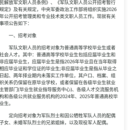
资格复审
民解放军文职人员条例》、《军队文职人员公开招考暂行
国企/银行考试
规定》及有关规定，中央军委政治工作部将组织实施2026
面试补录
年公开招考管理类和专业技术类文职人员工作。现就有关
历年真题
事项公告如下：
公务员课程
一、招考对象
军队文职人员的招考对象为普通高等学校毕业生或者
社会人才。其中：普通高等学校毕业生包括应届毕业生和
非应届毕业生，应届毕业生是指2026年毕业且在当年取得
相应毕业证和学位证的毕业生;非应届毕业生是指从毕业之
日起、两年择业期内未落实工作单位，其户口、档案、组
织关系仍保留在原毕业学校，或者保留在各级毕业生就业
主管部门(毕业生就业指导服务中心)、各级人才交流服务机
构和各级公共就业服务机构的2024年、2025年普通高校毕
业生。
定向招考对象为军队烈士和因公牺牲军队人员的配偶
子女、未婚军队烈士的兄弟姐妹，以及现役军人配偶。