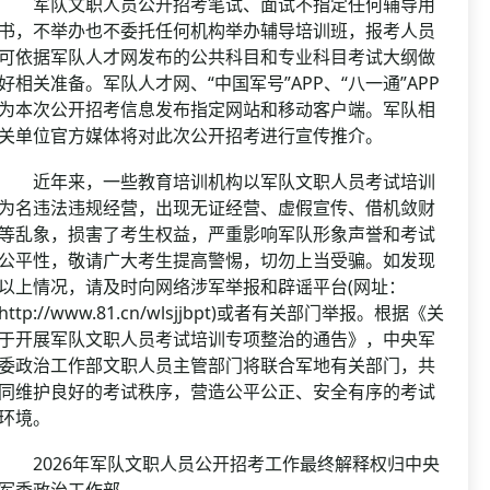
军队文职人员公开招考笔试、面试不指定任何辅导用
书，不举办也不委托任何机构举办辅导培训班，报考人员
可依据军队人才网发布的公共科目和专业科目考试大纲做
好相关准备。军队人才网、“中国军号”APP、“八一通”APP
为本次公开招考信息发布指定网站和移动客户端。军队相
关单位官方媒体将对此次公开招考进行宣传推介。
近年来，一些教育培训机构以军队文职人员考试培训
为名违法违规经营，出现无证经营、虚假宣传、借机敛财
等乱象，损害了考生权益，严重影响军队形象声誉和考试
公平性，敬请广大考生提高警惕，切勿上当受骗。如发现
以上情况，请及时向网络涉军举报和辟谣平台(网址：
http://www.81.cn/wlsjjbpt)或者有关部门举报。根据《关
于开展军队文职人员考试培训专项整治的通告》，中央军
委政治工作部文职人员主管部门将联合军地有关部门，共
同维护良好的考试秩序，营造公平公正、安全有序的考试
环境。
2026年军队文职人员公开招考工作最终解释权归中央
军委政治工作部。