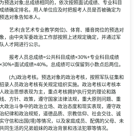
为预选对象;总成绩相同的，依次按照面试成绩、专业科目
成绩确定排名。用人单位应及时把报考人员是否被确定为
预选对象告知本人。
艺术(含艺术专业教学岗位)、体育、播音岗位的预选对
象，由中央军委政治工作部按照上述规定确定，并通过军
队人才网进行公示。
报考人员总成绩=公共科目成绩×30%+专业科目成绩
×30%+面试成绩×40%。总成绩可以保留到小数点后两位。
(九)政治考核。预选对象的政治考核，按照军队征集和
招录人员政治考核有关规定组织实施。政治考核以考核本
人政治思想表现为主，重点考核拥护执行党的理论和路
线、方针、政策，遵守国家法律法规，重大原则问题、重
大政治斗争中的政治立场、政治态度和现实表现，遵守政
治纪律和政治规矩，道德品质、宗教信仰、社会交往、诚
实守信和出国(境)等情况，以及家庭成员、配偶的父母、未
共同生活的兄弟姐妹的政治背景和违法犯罪等情况。