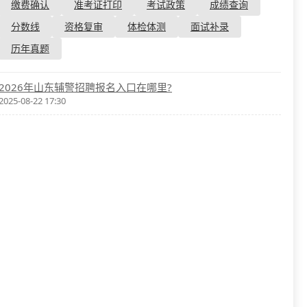
资格复审
缴费确认
准考证打印
考试政策
成绩查询
国企/银行考试
面试补录
分数线
资格复审
体检体测
面试补录
历年真题
历年真题
公务员课程
2026年山东辅警招聘报名入口在哪里?
2025-08-22 17:30