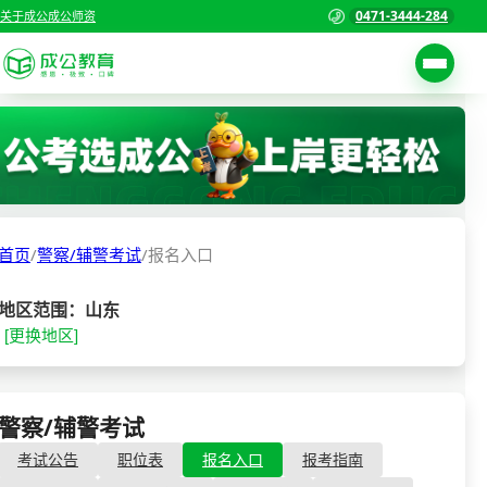
0471-3444-284
关于成公
成公师资
考试公告
首页
职位表
国家公务员考试
报名入口
首页
/
警察/辅警考试
/
报名入口
各省公务员考试
报考指南
缴费确认
事业单位招聘考试
地区范围：山东
[更换地区]
准考证打印
三支一扶考试
考试政策
警察/辅警考试
成绩查询
警察/辅警考试
- 报名入口
分数线
教师资格/教师编制
考试公告
职位表
报名入口
报考指南