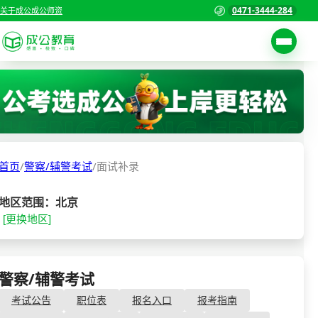
0471-3444-284
关于成公
成公师资
考试公告
首页
职位表
国家公务员考试
报名入口
首页
/
警察/辅警考试
/
面试补录
各省公务员考试
报考指南
缴费确认
事业单位招聘考试
地区范围：北京
[更换地区]
准考证打印
三支一扶考试
考试政策
警察/辅警考试
成绩查询
警察/辅警考试
- 面试补录
分数线
教师资格/教师编制
考试公告
职位表
报名入口
报考指南