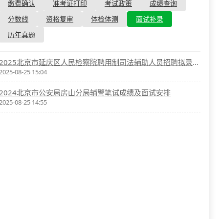
资格复审
缴费确认
准考证打印
考试政策
成绩查询
国企/银行考试
面试补录
分数线
资格复审
体检体测
面试补录
历年真题
历年真题
公务员课程
2025北京市延庆区人民检察院聘用制司法辅助人员招聘拟录用人员名单公示
2025-08-25 15:04
2024北京市公安局房山分局辅警笔试成绩及面试安排
2025-08-25 14:55