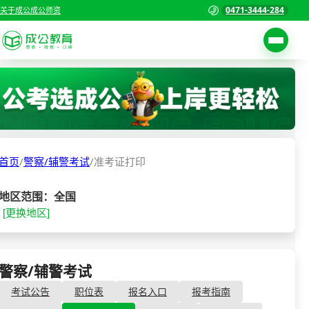
0471-3444-284
关于成公
成公师资
考试公告
首页
职位表
国家公务员考试
报名入口
首页
/
警察/辅警考试
/
准考证打印
各省公务员考试
报考指南
缴费确认
事业单位招聘考试
地区范围：全国
[更换地区]
准考证打印
三支一扶考试
考试政策
警察/辅警考试
成绩查询
警察/辅警考试
- 准考证打印
分数线
教师资格/教师编制
考试公告
职位表
报名入口
报考指南