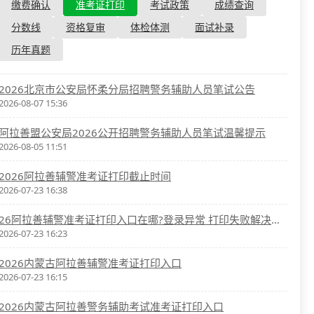
资格复审
缴费确认
准考证打印
考试政策
成绩查询
国企/银行考试
面试补录
分数线
资格复审
体检体测
面试补录
历年真题
历年真题
公务员课程
2026北京市公安局怀柔分局招聘警务辅助人员笔试公告
2026-08-07 15:36
阿拉善盟公安局2026公开招聘警务辅助人员笔试温馨提示
2026-08-05 11:51
2026阿拉善辅警准考证打印截止时间
2026-07-23 16:38
26阿拉善辅警准考证打印入口在哪?登录异常 打印失败解决办法
2026-07-23 16:23
2026内蒙古阿拉善辅警准考证打印入口
2026-07-23 16:15
2026内蒙古阿拉善警务辅助考试准考证打印入口