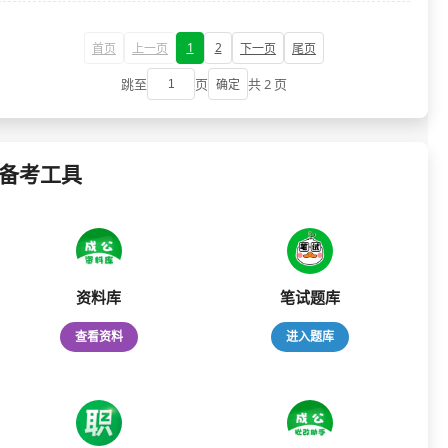
1
2
首页
上一页
下一页
尾页
跳至
页
共 2 页
确定
备考工具
资料库
笔试题库
查看资料
进入题库