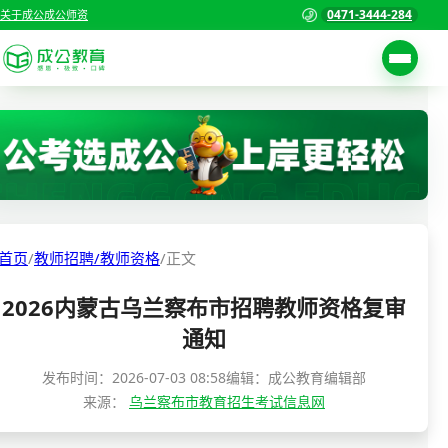
0471-3444-284
关于成公
成公师资
考试公告
首页
职位表
国家公务员考试
报名入口
各省公务员考试
报考指南
首页
/
教师招聘/教师资格
/
正文
缴费确认
事业单位招聘考试
2026内蒙古乌兰察布市招聘教师资格复审
准考证打印
三支一扶考试
通知
考试政策
警察/辅警考试
发布时间：
2026-07-03 08:58
编辑：成公教育编辑部
成绩查询
来源：
乌兰察布市教育招生考试信息网
分数线
教师资格/教师编制