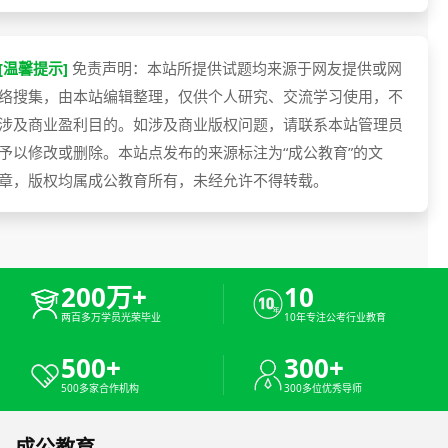
[温馨提示]
免责声明：本站所提供试题均来源于网友提供或网
络搜集，由本站编辑整理，仅供个人研究、交流学习使用，不
涉及商业盈利目的。如涉及商业版权问题，请联系本站管理员
予以修改或删除。本站点发布的来源标注为“成公教育”的文
章，版权均属成公教育所有，未经允许不得转载。
200万+
10
两百多万学员光荣毕业
10年专注公考行业教育
500+
300+
500多家合作机构
300多位优秀导师
成公教育