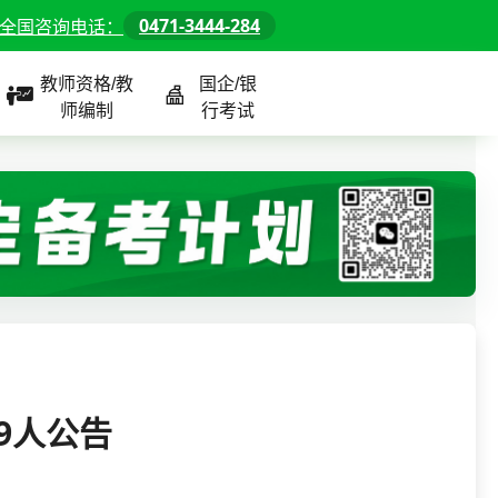
0471-3444-284
全国咨询电话：
教师资格/教
国企/银
师编制
行考试
课程
全国
教师/资格课程
警察/辅警课程
国企/银行课程
北京
河北
山东
9人公告
内蒙古