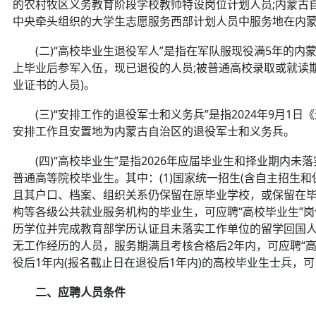
的农村牧区义务教育阶段学校教师特设岗位计划人员;内蒙古
中央牵头组织的大学生志愿服务西部计划人员中服务地在内
(二)“高校毕业生退役军人”是指在军队服现役满5年的内
上毕业后参军入伍，现已退役的人员;被普通高校录取或就读
业证书的人员)。
(三)“安排工作的退役军士和义务兵”是指2024年9月1
安排工作且安置地为内蒙古自治区的退役军士和义务兵。
(四)“高校毕业生”是指2026年应届毕业生和择业期内未
普通高等院校毕业生。其中：(1)国家统一招生(含自主招生和保
且其户口、档案、组织关系仍保留在原毕业学校，或保留在毕
构等各级公共就业服务机构的毕业生，可应聘“高校毕业生”岗位。(2
历学位并完成教育部学历认证且未落实工作单位的留学回国人员
无工作经历的人员，服务期满且考核合格后2年内，可应聘“高
役后1年内(报名截止日在退役后1年内)的高校毕业生士兵，
二、应聘人员条件