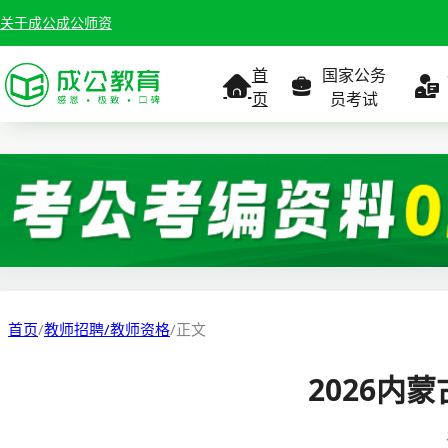
关于成公
成公师资
首
国家公务
页
员考试
考试公告
考试公告
公务员课
考试
职位表
职位表
职
报名入口
报名入口
报名
首页
/
教师招聘/教师资格
/
正文
报考指南
报考指南
报考
2026内
缴费确认
准考证打印
准考
准考证打印
考试政策
考试