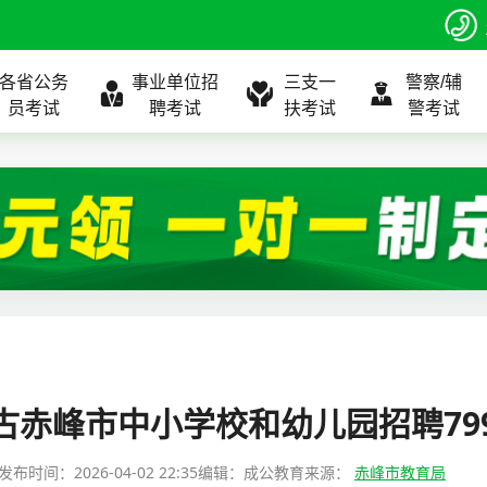
各省公务
事业单位招
三支一
警察/辅
员考试
聘考试
扶考试
警考试
程
公告
全国
考试公告
公务员课程
全国
考试公告
考试公告
事业单位课程
全国
考试公告
全国
全国
三支一扶
位表
北京
职位表
北京
职位表
职位表
北京
职位表
北京
北京
入口
河北
报名入口
河北
报名入口
报名入口
河北
报名入口
河北
河北
指南
山东
考试政策
山东
成绩查询
成绩查询
山东
成绩查询
山东
山东
蒙古赤峰市中小学校和幼儿园招聘79
证打印
内蒙古
成绩查询
内蒙古
面试补录
面试补录
内蒙古
面试补录
内蒙古
内蒙古
发布时间：
2026-04-02 22:35
编辑：成公教育
来源：
赤峰市教育局
政策
分数线
历年真题
历年真题
历年真题