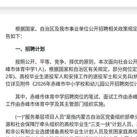
考试政策
成绩查询
成绩
成绩查询
分数线
分
根据国家、自治区及我市事业单位公开招聘相关政策规定，
告如下：
分数线
历年真题
历年
一、招聘计划
资格复审
按照公开、平等、竞争、择优的原则，本次面向社会公开招
面试补录
峰市体育中学1人)，根据国家和自治区有关规定，部分岗位
2年)、高校毕业生退役军人和安排工作的退役军士和义务兵(统
历年真题
位详见附件《2026年赤峰市中小学校和幼儿园公开招聘岗位
其中，赤峰市体育中学招聘岗位的笔试、面试工作由赤峰
工作由赤峰市体育中学及其主管部门组织实施。
(一)“服务基层项目人员”是指内蒙古自治区党委组织部牵
源和社会保障厅牵头组织的高校毕业生“三支一扶”计划人员
和非公有制企业选拔储备高校毕业生计划人员及贫困家庭高校