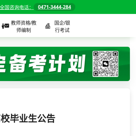
0471-3444-284
全国咨询电话：
教师资格/教
国企/银
师编制
行考试
课程
全国
教师/资格课程
警察/辅警课程
国企/银行课程
北京
河北
山东
高校毕业生公告
内蒙古