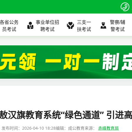
各省公务
事业单位招
三支一
警察/辅
员考试
聘考试
扶考试
警考试
程
公告
全国
考试公告
公务员课程
全国
考试公告
考试公告
事业单位课程
全国
考试公告
全国
全国
三支一扶
位表
北京
职位表
北京
职位表
职位表
北京
职位表
北京
北京
入口
河北
报名入口
河北
报名入口
报名入口
河北
报名入口
河北
河北
指南
山东
考试政策
山东
成绩查询
成绩查询
山东
成绩查询
山东
山东
峰敖汉旗教育系统“绿色通道” 引进
证打印
内蒙古
成绩查询
内蒙古
面试补录
面试补录
内蒙古
面试补录
内蒙古
内蒙古
发布时间：
2026-04-10 18:28
编辑：成公教育
来源：
赤峰教育局
政策
分数线
历年真题
历年真题
历年真题