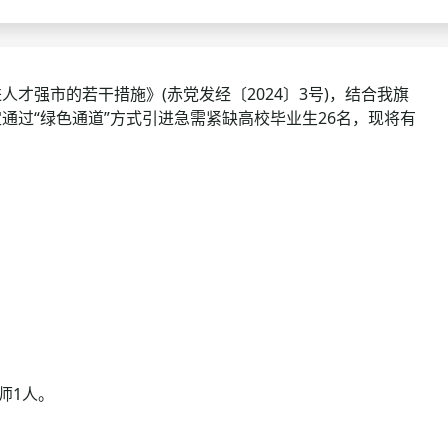
查询
历年真题
数线
强市的若干措施》(赤党发经〔2024〕3号)，结合我旗
通过“绿色通道”方式引进急需紧缺高校毕业生26名，现将有
真题
师1人。