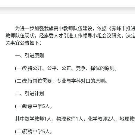
考试政策
成绩查询
成绩
成绩查询
分数线
分
为进一步加强我旗高中教师队伍建设，依据《赤峰市推进人才
教师队伍现状，经旗委人才引进工作领导小组会议研究，决定
分数线
历年真题
历年
关事宜公告如下：
资格复审
一、引进原则
面试补录
(一)坚持公开、公平、公正、竞争、择优的原则。
(二)坚持岗位需要，专业与学科对口的原则。
历年真题
二、引进计划
(一)新惠中学5人。
其中数学教师1人，物理教师1人，化学教师2人，地理教
(二)箭桥中学5人。