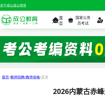
关于成公
成公师资
首
国家公务
页
员考试
考试公告
考试公告
公务员课
考试
职位表
职位表
职
报名入口
报名入口
报名
首页
/
教师招聘/教师资格
/
正文
报考指南
报考指南
报考
2026内蒙古赤
缴费确认
准考证打印
准考
准考证打印
考试政策
考试