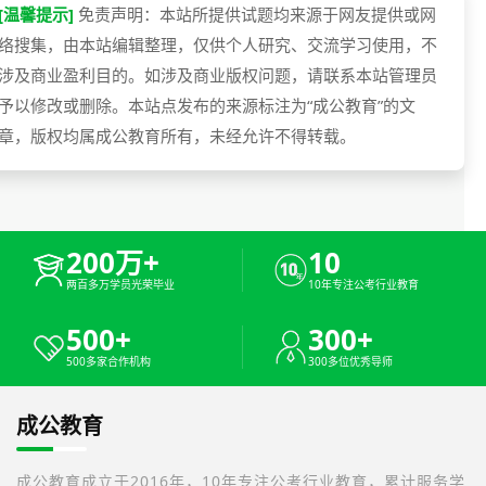
[温馨提示]
免责声明：本站所提供试题均来源于网友提供或网
络搜集，由本站编辑整理，仅供个人研究、交流学习使用，不
涉及商业盈利目的。如涉及商业版权问题，请联系本站管理员
予以修改或删除。本站点发布的来源标注为“成公教育”的文
章，版权均属成公教育所有，未经允许不得转载。
200万+
10
两百多万学员光荣毕业
10年专注公考行业教育
500+
300+
500多家合作机构
300多位优秀导师
成公教育
成公教育成立于2016年，10年专注公考行业教育，累计服务学