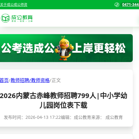
0471-344
关于成公
成公师资
考试公告
首页
职位表
国家公务员考试
报名入口
各省公务员考试
报考指南
首页
/
教师招聘/教师资格
/
正文
缴费确认
事业单位招聘考试
2026内蒙古赤峰教师招聘799人|中小学幼
准考证打印
三支一扶考试
儿园岗位表下载
考试政策
警察/辅警考试
发布时间：
2026-04-13 17:22
编辑：成公教育
来源：
成公教育
成绩查询
分数线
教师资格/教师编制