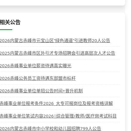
相关公告
2026内蒙古赤峰市元宝山区“绿色通道”引进教师20人公告
2025内蒙古赤峰市区外引才专场招聘会引进高层次人才公告
2026赤峰事业单位薪资待遇真实曝光
2026赤峰公务员工资待遇东部盟市标杆
2026赤峰事业单位单招公告时间+晋升机制
赤峰事业单位报考条件2026_大专可报岗位及报考资格详解
赤峰事业单位笔试内容2026|综合管理/教师/医疗岗考试科目
2026内蒙古赤峰市中小学校和幼儿园招聘799人公告