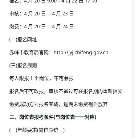
报名：4 月 20 日 9:00—4 月 22 日 17:00
审核：4 月 20 日 —4 月 23 日
缴费：4 月 20 日 —4 月 24 日
(二)报名网址
赤峰市教育局官网：http://jyj.chifeng.gov.cn
(三)报名规则
每人限报 1 个岗位，不可兼报
报名后不可改报，审核不通过可在报名期内重新提交
缴费成功方为报名完成，逾期未缴费视为放弃
三、岗位表报考条件(与岗位表一一对应)
(一)年龄要求(岗位表统一)