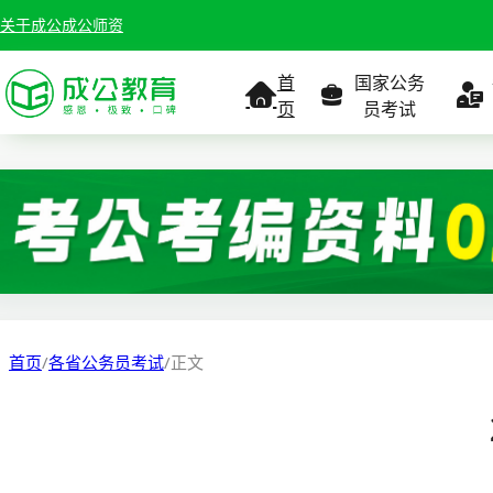
关于成公
成公师资
首
国家公务
页
员考试
考试公告
考试公告
公务员课
考试
职位表
职位表
职
报名入口
报名入口
报名
首页
/
各省公务员考试
/
正文
报考指南
报考指南
报考
缴费确认
准考证打印
准考
准考证打印
考试政策
考试