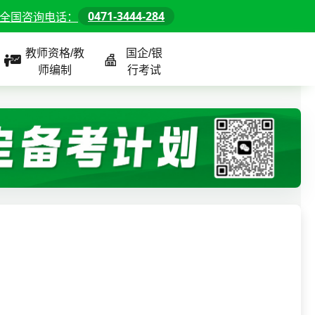
0471-3444-284
全国咨询电话：
教师资格/教
国企/银
师编制
行考试
课程
全国
教师/资格课程
警察/辅警课程
国企/银行课程
北京
河北
山东
内蒙古