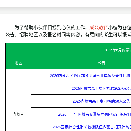
考试政策
成绩查询
成绩
成绩查询
分数线
分
为了帮助小伙伴们找到心仪的工作，
成公教育
小编为各位
公告、招聘地区以及报名时间等内容，有意向的考生可以报
分数线
历年真题
历年
2026年6月内
资格复审
地区
公告
面试补录
2026内蒙古民政厅部分所属事业单位竞争性比
历年真题
2026内蒙古森工集团招聘363人公
2026内蒙古森工集团招聘50人公告
内蒙古
2026上半年内蒙古交通集团有限公司招聘1
2026国家综合性消防救援队伍内蒙古招录消防员