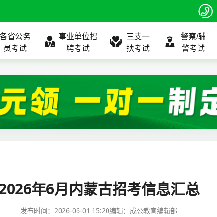
各省公务
事业单位招
三支一
警察/辅
员考试
聘考试
扶考试
警考试
程
公告
全国
考试公告
公务员课程
全国
考试公告
考试公告
事业单位课程
全国
考试公告
全国
全国
三支一扶
位表
北京
职位表
北京
职位表
职位表
北京
职位表
北京
北京
入口
河北
报名入口
河北
报名入口
报名入口
河北
报名入口
河北
河北
指南
山东
考试政策
山东
成绩查询
成绩查询
山东
成绩查询
山东
山东
2026年6月内蒙古招考信息汇总
证打印
内蒙古
成绩查询
内蒙古
面试补录
面试补录
内蒙古
面试补录
内蒙古
内蒙古
发布时间：
2026-06-01 15:20
编辑：成公教育编辑部
政策
分数线
历年真题
历年真题
历年真题