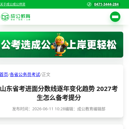
0471-3444-284
关于成公
成公师资
考试公告
首页
职位表
国家公务员考试
报名入口
各省公务员考试
报考指南
首页
/
各省公务员考试
/
正文
缴费确认
事业单位招聘考试
山东省考进面分数线逐年变化趋势 2027考
准考证打印
三支一扶考试
生怎么备考提分
考试政策
警察/辅警考试
发布时间：
2026-06-11 10:28
编辑：成公教育编辑部
成绩查询
分数线
教师资格/教师编制