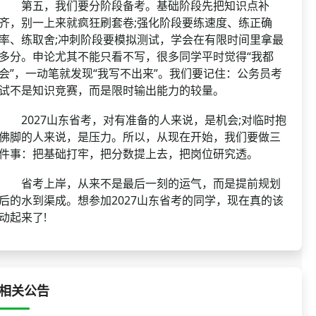
第五，我们要分阶段备考。基础阶段先把知识点补
齐，别一上来就疯狂刷套卷;强化阶段要练速度、练正确
率、练取舍;冲刺阶段要模拟测试，学会在有限时间里拿最
多分。申论尤其不能只看不写，很多同学平时觉得“我都
会”，一动笔就发现“我写不出来”。我们要记住：公务员考
试不是知识竞赛，而是限时输出能力的较量。
2027山东省考，对有准备的人来说，是机会;对临时抱
佛脚的人来说，是压力。所以，从现在开始，我们要做三
件事：把基础打牢，把分数提上去，把岗位研究透。
省考上岸，从来不是最后一刻的运气，而是提前规划
后的水到渠成。想参加2027山东省考的同学，现在真的该
动起来了!
相关公告