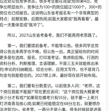
位还处在低竞争状态，很多考生都在观望;但到第4日，竞
争比明显抬升，竞争比为100+的岗位超过1000个，300+的
岗位也已经破百。这说明山东省考报名有一个非常典型的
特点：前期安静，后期热闹;前面大家都说“我再看看”，最
后一天集体变成“我冲了”。
所以，2027山东省考备考，我们不能再用老思路了。
第一，我们要提前备考，不能等公告。很多同学总觉
得公告出来再学也不晚，但公告一出，真正留给你的时间
更多是在选岗、报名、打印准考证、焦虑和后悔。行测的
资料分析、判断推理、言语理解，不是三五天就能练出来
的;申论的归纳概括、综合分析、应用文写作，也不是背几
句金句就能稳住的。2027想上岸，最好现在就开始布局。
第二，我们要有分数意识。以前很多人问：“老师，这
个岗位我能不能报?”现在更应该问：“这个岗位我大概要考
多少分才有戏?”如果现在模考只有55分，就不要一上来只
盯济南青岛核心岗;如果已经能稳定在68分左右，就要想办
法冲到70+。省考里，一两分不是小事，很多时候就是进面