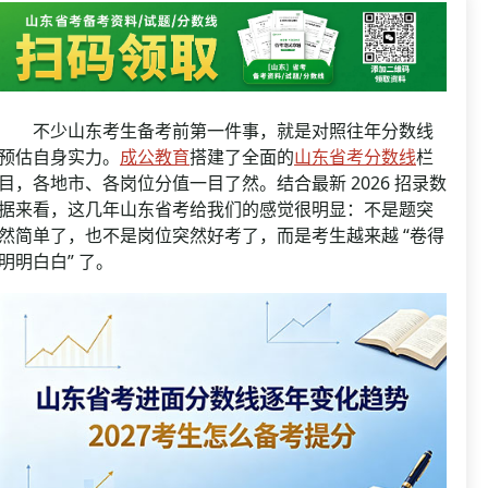
资格复审
国企/银行考试
面试补录
历年真题
公务员课程
不少山东考生备考前第一件事，就是对照往年分数线
预估自身实力。
成公教育
搭建了全面的
山东省考分数线
栏
目，各地市、各岗位分值一目了然。结合最新 2026 招录数
据来看，这几年山东省考给我们的感觉很明显：不是题突
然简单了，也不是岗位突然好考了，而是考生越来越 “卷得
明明白白” 了。