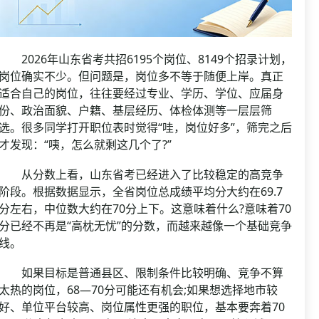
2026年山东省考共招6195个岗位、8149个招录计划，
岗位确实不少。但问题是，岗位多不等于随便上岸。真正
适合自己的岗位，往往要经过专业、学历、学位、应届身
份、政治面貌、户籍、基层经历、体检体测等一层层筛
选。很多同学打开职位表时觉得“哇，岗位好多”，筛完之后
才发现：“咦，怎么就剩这几个了?”
从分数上看，山东省考已经进入了比较稳定的高竞争
阶段。根据数据显示，全省岗位总成绩平均分大约在69.7
分左右，中位数大约在70分上下。这意味着什么?意味着70
分已经不再是“高枕无忧”的分数，而越来越像一个基础竞争
线。
如果目标是普通县区、限制条件比较明确、竞争不算
太热的岗位，68—70分可能还有机会;如果想选择地市较
好、单位平台较高、岗位属性更强的职位，基本要奔着70