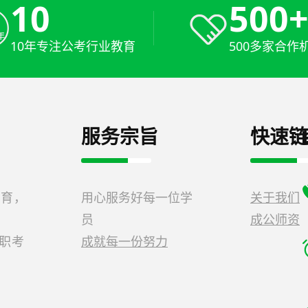
10
500
10年专注公考行业教育
500多家合作
服务宗旨
快速链
教育，
用心服务好每一位学
关于我们
员
成公师资
公职考
成就每一份努力