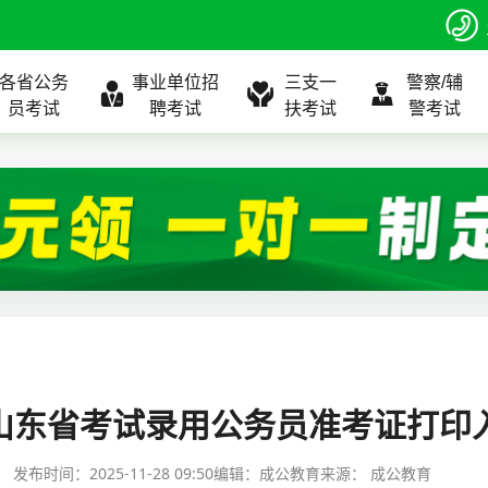
各省公务
事业单位招
三支一
警察/辅
员考试
聘考试
扶考试
警考试
程
公告
全国
考试公告
公务员课程
全国
考试公告
考试公告
事业单位课程
全国
考试公告
全国
全国
三支一扶
位表
北京
职位表
北京
职位表
职位表
北京
职位表
北京
北京
入口
河北
报名入口
河北
报名入口
报名入口
河北
报名入口
河北
河北
指南
山东
考试政策
山东
成绩查询
成绩查询
山东
成绩查询
山东
山东
6山东省考试录用公务员准考证打印
证打印
内蒙古
成绩查询
内蒙古
面试补录
面试补录
内蒙古
面试补录
内蒙古
内蒙古
发布时间：
2025-11-28 09:50
编辑：成公教育
来源：
成公教育
政策
分数线
历年真题
历年真题
历年真题