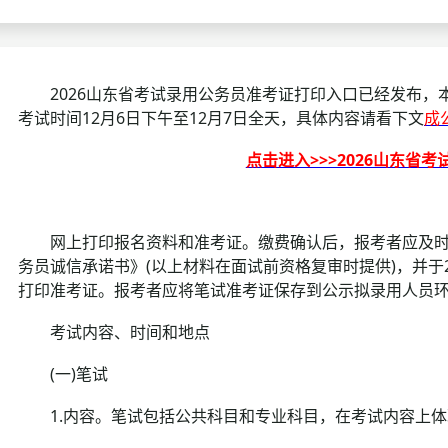
考试政策
成绩查询
成绩
成绩查询
分数线
分
2026山东省考试录用公务员准考证打印入口已经发布，本次
考试时间12月6日下午至12月7日全天，具体内容请看下文
成
分数线
历年真题
历年
点击进入>>>2026山东省
资格复审
面试补录
网上打印报名资料和准考证。缴费确认后，报考者应及时
务员诚信承诺书》(以上材料在面试前资格复审时提供)，并于202
历年真题
打印准考证。报考者应将笔试准考证保存到公示拟录用人员
考试内容、时间和地点
(一)笔试
1.内容。笔试包括公共科目和专业科目，在考试内容上体