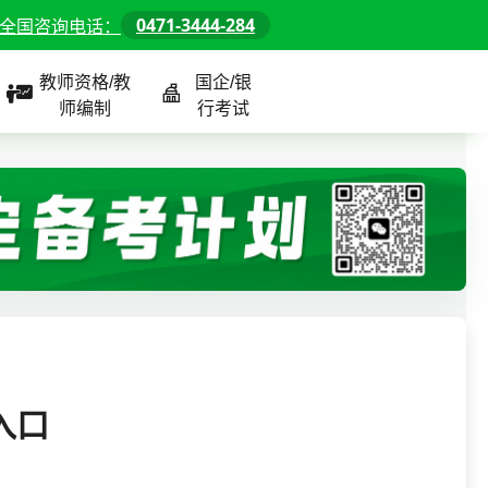
0471-3444-284
全国咨询电话：
教师资格/教
国企/银
师编制
行考试
课程
全国
教师/资格课程
警察/辅警课程
国企/银行课程
北京
河北
山东
入口
内蒙古