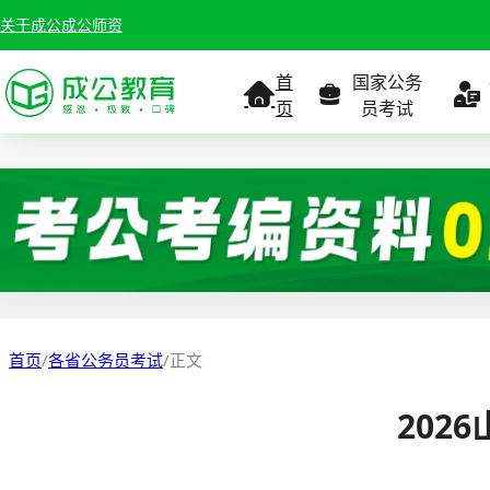
关于成公
成公师资
首
国家公务
页
员考试
考试公告
考试公告
公务员课
考试
职位表
职位表
职
报名入口
报名入口
报名
首页
/
各省公务员考试
/
正文
报考指南
报考指南
报考
202
缴费确认
准考证打印
准考
准考证打印
考试政策
考试