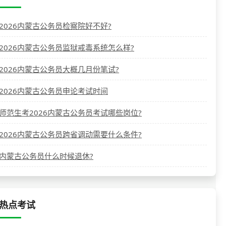
2026内蒙古公务员检察院好不好?
2026内蒙古公务员监狱戒毒系统怎么样?
2026内蒙古公务员大概几月份笔试?
2026内蒙古公务员申论考试时间
师范生考2026内蒙古公务员考试哪些岗位?
2026内蒙古公务员跨省调动需要什么条件?
内蒙古公务员什么时候退休?
热点考试