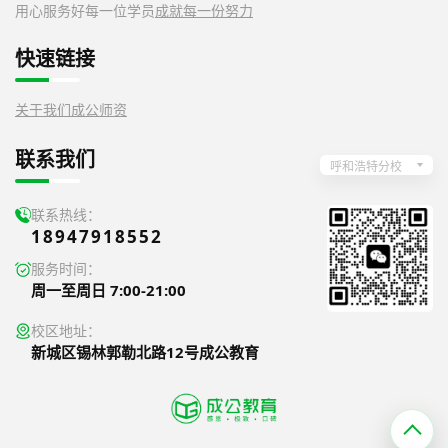
用心服务好每一位学员
成就每一份努力
快速链接
关于我们
成公师资
联系我们
呼和浩特分校
联系热线：
18947918552
服务时间：
周一至周日 7:00-21:00
校区地址：
新城区锡林郭勒北路12号成公教育