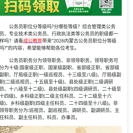
资格复审
国企/银行考试
面试补录
历年真题
公务员职位分等级吗?分哪些等级？综合管理类公务
公务员课程
员、专业技术类公务员、行政执法类等公务员的职级都一
样吗？请看
成公教育
带来“2026内蒙古公务员职位分等级
吗?”的内容，希望能够帮助各位考生。
公务员职务分为领导职务、非领导职务，领导职务可
分为十级:国家级正职、国家级副职、省部级正职、省部级
副职、厅局级正职(一级巡视员、十三级至八级)、厅局级副
职(二级巡视员、十五级至十级)、县处级正职(二级调研
员、十八级至十二级)、县处级副职(四级调研员、二十级至
十四级)、乡科级正职(二级主任科员、二十二级至十六
级)、乡科级副职(四级主任科员、二十四级至十八级)。非
领导职务分为:巡视员、副巡视员、调研员、副调研员、主
任科员、副主任科员、科员、办事员。