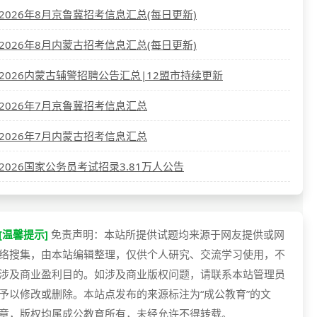
2026年8月京鲁冀招考信息汇总(每日更新)
2026年8月内蒙古招考信息汇总(每日更新)
2026内蒙古辅警招聘公告汇总|12盟市持续更新
2026年7月京鲁冀招考信息汇总
2026年7月内蒙古招考信息汇总
2026国家公务员考试招录3.81万人公告
[温馨提示]
免责声明：本站所提供试题均来源于网友提供或网
络搜集，由本站编辑整理，仅供个人研究、交流学习使用，不
涉及商业盈利目的。如涉及商业版权问题，请联系本站管理员
予以修改或删除。本站点发布的来源标注为“成公教育”的文
章，版权均属成公教育所有，未经允许不得转载。