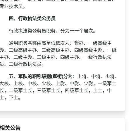
专业技术员。
四、行政执法类公务员
行政执法类公务员职务，分为十一个层次。
通用职务名称由高至低依次为：督办、一级高级主
办、二级高级主办、三级高级主办、四级高级主办、一级
主办、二级主办、三级主办、四级主办、一级行政执法
员、二级行政执法员。
五、军队的职称级别(军衔)分为：
上将、中将、少将、
大校、上校、中校、少校、上尉、中尉、少尉，一级军士
长，二级军士长，三级军士长，四级军士长，上士，中
士，下士。
相关公告