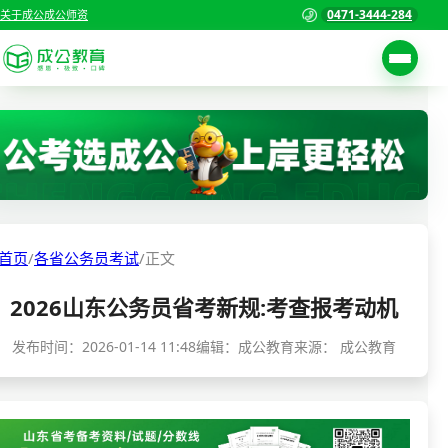
0471-3444-284
关于成公
成公师资
考试公告
首页
职位表
国家公务员考试
报名入口
各省公务员考试
报考指南
首页
/
各省公务员考试
/
正文
缴费确认
事业单位招聘考试
2026山东公务员省考新规:考查报考动机
准考证打印
三支一扶考试
考试政策
发布时间：
2026-01-14 11:48
编辑：成公教育
来源：
成公教育
警察/辅警考试
成绩查询
分数线
教师资格/教师编制