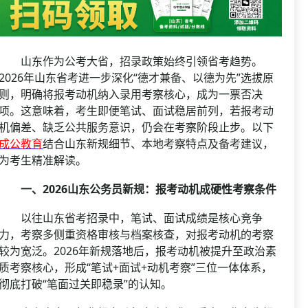
资格复审
国企/银行考试
面试补录
历年真题
山东作为公考大省，招录政策始终引领省考趋势。
公务员课程
2026年山东省考进一步深化“德才兼备、以德为先”选拔原
则，明确将报考动机纳入录用考察核心，成为一票否决
项。这意味着，考生即便笔试、面试稳居前列，若报考动
机偏差、缺乏公共服务意识，仍会在考察阶段止步。以下
成公教育
结合山东新规细节、本地考察特点及备考建议，
为考生精准解读。
一、2026山东公务员新规：报考动机成硬性考察条件
以往山东省考招录中，笔试、面试成绩是核心竞争
力，考察多侧重资格审核与档案核查，对报考动机的考察
较为宽泛。2026年新规落地后，报考动机被提升至政治素
质考察核心，形成“笔试+面试+动机考察”三位一体体系，
彻底打破“笔面过关即稳录”的认知。