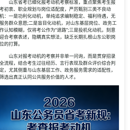
山东省考已细化报考动机考察标准，重点聚焦考生报
考初衷、职业规划与岗位适配度，严厉甄别三类不良动
机：一是功利化动机，单纯追求编制稳定、福利待遇，无
服务群众意愿;二是盲目化动机，对山东基层岗位、政务工
作认知模糊，仅将考公作为“退路”;三是投机化动机，刻意
迎合考察表述，隐瞒真实想法，缺乏长期扎根山东公职岗
位的打算。
山东对报考动机的考察并非单一问询，而是贯穿招录
全流程，结合考生过往经历、言行表现及群众评价综合判
定，尤其侧重与山东基层工作、政务服务需求的适配性，
筛选出真正认同公共服务价值的人才。