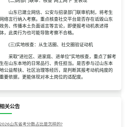
(二)跨部门联审：核查“网上网下”全表现
山东已建立网信、公安与招录部门联审机制，将考生
网络言行纳入考察。重点核查社交平台是否存在诋毁山东
政务、传播本土负面谣言等言论，即便报考动机表述得
体，此类行为也可能导致考察不合格。
(三)实地核查：从生活圈、社交圈验证动机
采取“进社区、进家庭、进单位”实地核查，重点了解考
生在山东本地的日常品行、责任担当。是否参与过山东本
地公益帮扶、社区治理等经历，是判断其报考动机纯度的
重要依据，更能体现对本土岗位的适配度。
相关公告
2026山东省考分数占比是怎样的?