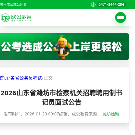
0471-3444-284
关于成公
成公师资
考试公告
首页
职位表
国家公务员考试
报名入口
各省公务员考试
报考指南
首页
/
各省公务员考试
/
正文
缴费确认
事业单位招聘考试
2026山东省潍坊市检察机关招聘聘用制书
准考证打印
三支一扶考试
记员面试公告
考试政策
警察/辅警考试
发布时间：
2026-01-29 09:07
编辑：成公教育
来源：
潍坊检察
成绩查询
分数线
教师资格/教师编制