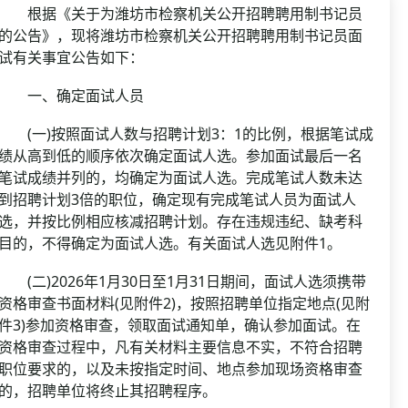
资格复审
根据《关于为潍坊市检察机关公开招聘聘用制书记员
国企/银行考试
面试补录
的公告》，现将潍坊市检察机关公开招聘聘用制书记员面
试有关事宜公告如下：
历年真题
公务员课程
一、确定面试人员
(一)按照面试人数与招聘计划3：1的比例，根据笔试成
绩从高到低的顺序依次确定面试人选。参加面试最后一名
笔试成绩并列的，均确定为面试人选。完成笔试人数未达
到招聘计划3倍的职位，确定现有完成笔试人员为面试人
选，并按比例相应核减招聘计划。存在违规违纪、缺考科
目的，不得确定为面试人选。有关面试人选见附件1。
(二)2026年1月30日至1月31日期间，面试人选须携带
资格审查书面材料(见附件2)，按照招聘单位指定地点(见附
件3)参加资格审查，领取面试通知单，确认参加面试。在
资格审查过程中，凡有关材料主要信息不实，不符合招聘
职位要求的，以及未按指定时间、地点参加现场资格审查
的，招聘单位将终止其招聘程序。