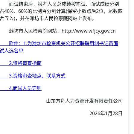
面试结束后，报考人员总成绩按笔试、面试成绩分别
占40%、60%的比例百分制计算(保留小数点后2位，尾数四
舍五入)，并在潍坊市人民检察院网站上发布。
潍坊市人民检察院网站：http://www.wfjcy.gov.cn
附件：1.为潍坊市检察机关公开招聘聘用制书记员面
试人选名单
2.资格审查指南
3.资格审查地点、联系方式
4.面试人员守则
山东方舟人力资源开发有限责任公司
2026年1月28日