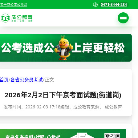
0471-3444-284
关于成公
成公师资
考试公告
首页
职位表
国家公务员考试
报名入口
各省公务员考试
报考指南
首页
/
各省公务员考试
/
正文
缴费确认
事业单位招聘考试
2026年2月2日下午京考面试题(街道岗)
准考证打印
三支一扶考试
考试政策
发布时间：
2026-02-03 17:18
编辑：成公教育
来源：
成公教育
警察/辅警考试
成绩查询
分数线
教师资格/教师编制