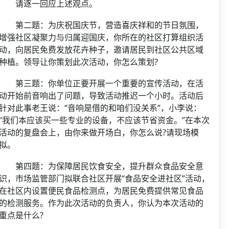
请逐一回应上述观点。
第二题：为庆祝国庆节，营造喜庆祥和的节日氛围，
增强社区凝聚力与归属迎国庆，你所在的社区打算组织活
动，向居民免费发放花卉种子，邀请居民到社区公共区域
种植。领导让你策划此次活动，你怎么策划?
第三题：你单位正要开展一个重要的宣传活动，在活
动开始前音响出了问题，导致活动推迟一个小时。活动后
针对此事老王说：“音响是借的和咱们没关系”，小李说：
“我们本应该买一些专业的设备，不应该节省资金。”在本次
活动的复盘会上，由你来做开场白，你怎么说?请现场模
拟。
第四题：为保障居民饮食安全，提升群众食品安全意
识，市场监管部门拟联合社区开展“食品安全进社区”活动，
在社区内设置便民食品检测点，为居民免费提供常见食品
的检测服务。作为此次活动的负责人，你认为本次活动的
重点是什么?