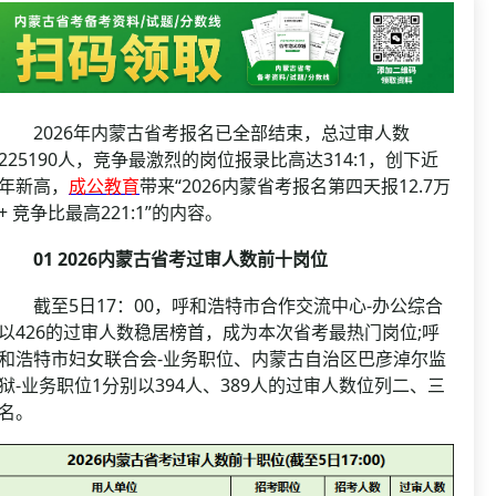
资格复审
国企/银行考试
面试补录
历年真题
公务员课程
2026年内蒙古省考报名已全部结束，总过审人数
225190人，竞争最激烈的岗位报录比高达314:1，创下近
年新高，
成公教育
带来“2026内蒙省考报名第四天报12.7万
+ 竞争比最高221:1”的内容。
01 2026内蒙古省考过审人数前十岗位
截至5日17：00，呼和浩特市合作交流中心-办公综合
以426的过审人数稳居榜首，成为本次省考最热门岗位;呼
和浩特市妇女联合会-业务职位、内蒙古自治区巴彦淖尔监
狱-业务职位1分别以394人、389人的过审人数位列二、三
名。