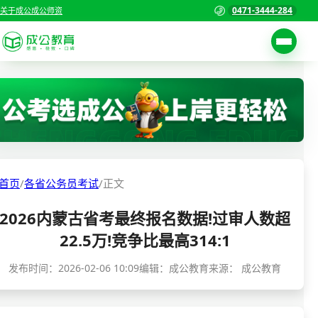
0471-3444-284
关于成公
成公师资
考试公告
首页
职位表
国家公务员考试
报名入口
各省公务员考试
报考指南
首页
/
各省公务员考试
/
正文
缴费确认
事业单位招聘考试
2026内蒙古省考最终报名数据!过审人数超
准考证打印
三支一扶考试
22.5万!竞争比最高314:1
考试政策
警察/辅警考试
发布时间：
2026-02-06 10:09
编辑：成公教育
来源：
成公教育
成绩查询
分数线
教师资格/教师编制