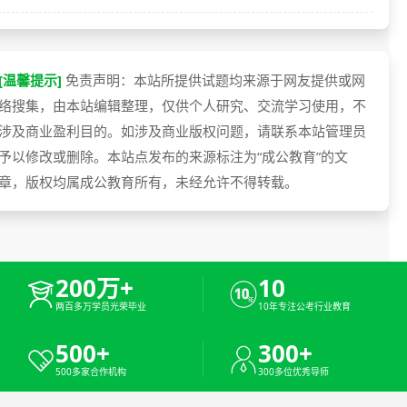
[温馨提示]
免责声明：本站所提供试题均来源于网友提供或网
络搜集，由本站编辑整理，仅供个人研究、交流学习使用，不
涉及商业盈利目的。如涉及商业版权问题，请联系本站管理员
予以修改或删除。本站点发布的来源标注为“成公教育”的文
章，版权均属成公教育所有，未经允许不得转载。
200万+
10
两百多万学员光荣毕业
10年专注公考行业教育
500+
300+
500多家合作机构
300多位优秀导师