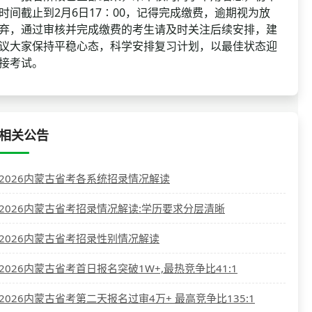
时间截止到2月6日17∶00，记得完成缴费，逾期视为放
弃，通过审核并完成缴费的考生请及时关注后续安排，建
议大家保持平稳心态，科学安排复习计划，以最佳状态迎
接考试。
相关公告
2026内蒙古省考各系统招录情况解读
2026内蒙古省考招录情况解读:学历要求分层清晰
2026内蒙古省考招录性别情况解读
2026内蒙古省考首日报名突破1W+,最热竞争比41:1
2026内蒙古省考第二天报名过审4万+ 最高竞争比135:1