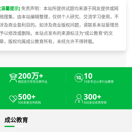
[温馨提示]
免责声明：本站所提供试题均来源于网友提供或网
络搜集，由本站编辑整理，仅供个人研究、交流学习使用，不
涉及商业盈利目的。如涉及商业版权问题，请联系本站管理员
予以修改或删除。本站点发布的来源标注为“成公教育”的文
章，版权均属成公教育所有，未经允许不得转载。
200万+
10
两百多万学员光荣毕业
10年专注公考行业教育
500+
300+
500多家合作机构
300多位优秀导师
成公教育