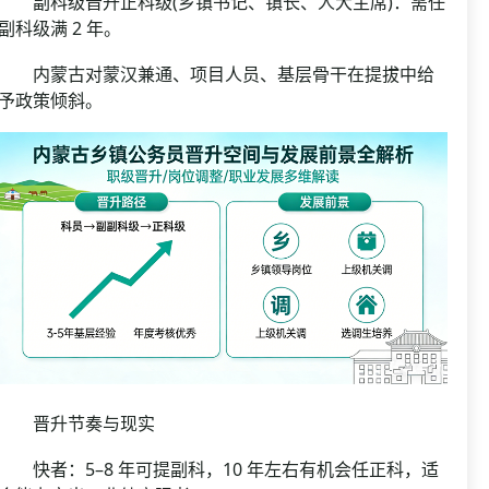
副科级晋升正科级(乡镇书记、镇长、人大主席)：需任
副科级满 2 年。
内蒙古对蒙汉兼通、项目人员、基层骨干在提拔中给
予政策倾斜。
晋升节奏与现实
快者：5–8 年可提副科，10 年左右有机会任正科，适