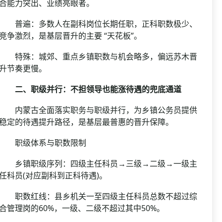
合能力突出、业绩亮眼者。
普遍：多数人在副科岗位长期任职，正科职数极少、
竞争激烈，是基层晋升的主要 “天花板”。
特殊：城郊、重点乡镇职数与机会略多，偏远苏木晋
升节奏更慢。
二、职级并行：不担领导也能涨待遇的兜底通道
内蒙古全面落实职务与职级并行，为乡镇公务员提供
稳定的待遇提升路径，是基层最普惠的晋升保障。
职级体系与职数限制
乡镇职级序列：四级主任科员→三级→二级→一级主
任科员(对应副科到正科待遇)。
职数红线：县乡机关一至四级主任科员总数不超过综
合管理岗的60%，一级、二级不超过其中50%。