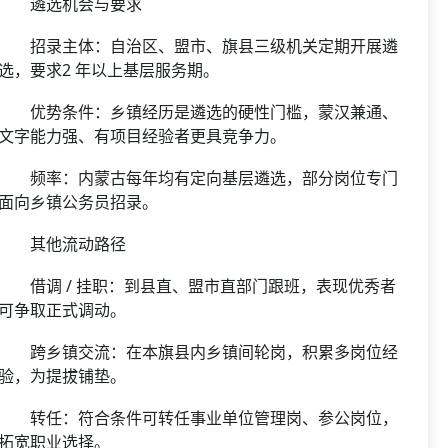
遴选机会与要求
招录主体：自治区、盟市、旗县三级机关定期开展遴
选，要求2 年以上基层服务期。
优势条件：乡镇经历是遴选的硬性门槛，蒙汉兼通、
文字能力强、有项目经验者更具竞争力。
频率：内蒙古每年均有定向基层遴选，部分岗位专门
面向乡镇公务员招录。
其他流动路径
借调 / 挂职：到县直、盟市直部门跟班，表现优秀者
可争取正式调动。
跨乡镇交流：在本旗县内乡镇间轮岗，积累多岗位经
验，为提拔铺垫。
转任：符合条件可转任事业单位管理岗、参公岗位，
拓宽职业选择。