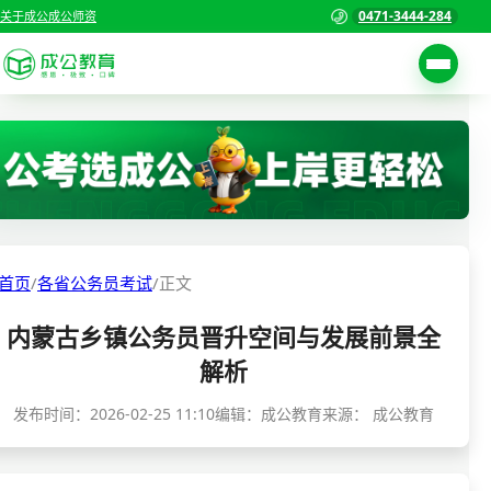
0471-3444-284
关于成公
成公师资
考试公告
首页
职位表
国家公务员考试
报名入口
各省公务员考试
报考指南
首页
/
各省公务员考试
/
正文
缴费确认
事业单位招聘考试
内蒙古乡镇公务员晋升空间与发展前景全
准考证打印
三支一扶考试
解析
考试政策
警察/辅警考试
发布时间：
2026-02-25 11:10
编辑：成公教育
来源：
成公教育
成绩查询
分数线
教师资格/教师编制