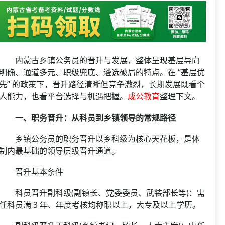
资格复审
国企/银行考试
面试补录
历年真题
公务员课程
内蒙古乡镇公务员的晋升与发展，整体呈现基层导向
明确、通道多元、职级兜底、遴选破局的特点。在 “基层优
先” 的政策下，晋升路径清晰但竞争激烈，长期发展既看个
人能力，也看平台选择与机遇把握。
成公教育
整理下文。
一、职务晋升：从科员到乡镇领导的常规路径
乡镇公务员的职务晋升以乡科级为核心天花板，是体
制内最基础的领导层级晋升通道。
晋升基本条件
科员晋升副科级(副镇长、党委委员、武装部长等)：需
任科员满 3 年、年度考核均称职以上，大专及以上学历。