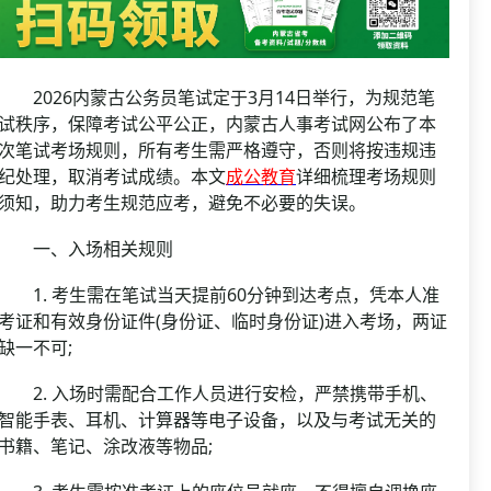
资格复审
国企/银行考试
面试补录
历年真题
2026内蒙古公务员笔试定于3月14日举行，为规范笔
公务员课程
试秩序，保障考试公平公正，内蒙古人事考试网公布了本
次笔试考场规则，所有考生需严格遵守，否则将按违规违
纪处理，取消考试成绩。本文
成公教育
详细梳理考场规则
须知，助力考生规范应考，避免不必要的失误。
一、入场相关规则
1. 考生需在笔试当天提前60分钟到达考点，凭本人准
考证和有效身份证件(身份证、临时身份证)进入考场，两证
缺一不可;
2. 入场时需配合工作人员进行安检，严禁携带手机、
智能手表、耳机、计算器等电子设备，以及与考试无关的
书籍、笔记、涂改液等物品;