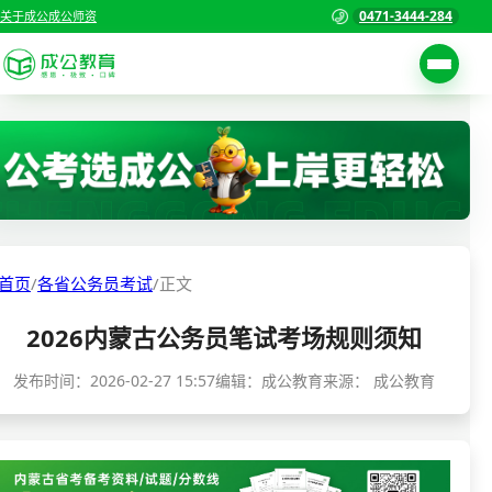
0471-3444-284
关于成公
成公师资
考试公告
首页
职位表
国家公务员考试
报名入口
各省公务员考试
报考指南
首页
/
各省公务员考试
/
正文
缴费确认
事业单位招聘考试
2026内蒙古公务员笔试考场规则须知
准考证打印
三支一扶考试
考试政策
发布时间：
2026-02-27 15:57
编辑：成公教育
来源：
成公教育
警察/辅警考试
成绩查询
分数线
教师资格/教师编制