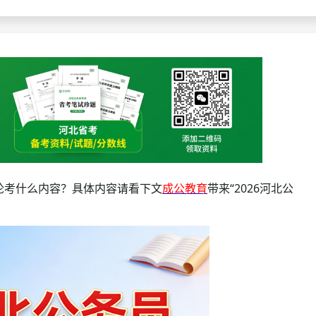
查询
历年真题
数线
真题
论考什么内容？具体内容请看下文
成公教育
带来“2026河北公