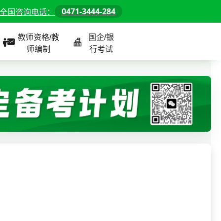
0471-3444-284
全国咨询电话：
教师资格/教
国企/银
师编制
行考试
课程
全国
教师/资格课程
警察/辅警课程
国企/银行课程
北京
河北
山东
内蒙古