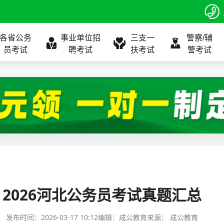
各省公务
事业单位招
三支一
警察/辅
员考试
聘考试
扶考试
警考试
程
公告
全国
考试公告
公务员课程
全国
考试公告
考试公告
事业单位课程
全国
考试公告
全国
全国
三支一扶
位表
北京
职位表
北京
职位表
职位表
北京
职位表
北京
北京
入口
河北
报名入口
河北
报名入口
报名入口
河北
报名入口
河北
河北
指南
山东
考试政策
山东
成绩查询
成绩查询
山东
成绩查询
山东
山东
2026河北公务员考试真题汇总
证打印
内蒙古
成绩查询
内蒙古
面试补录
面试补录
内蒙古
面试补录
内蒙古
内蒙古
发布时间：
2026-03-17 10:12
编辑：成公教育
来源：
成公教育
政策
分数线
历年真题
历年真题
历年真题