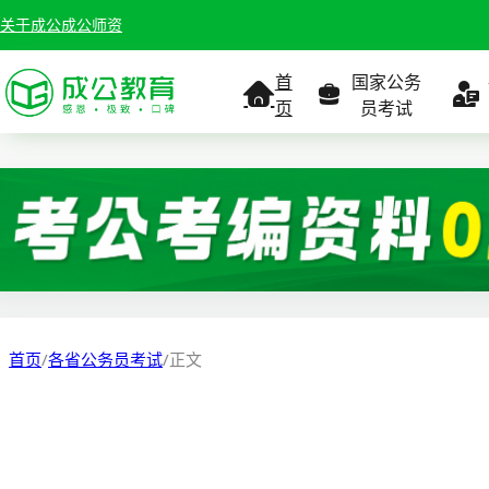
关于成公
成公师资
首
国家公务
页
员考试
考试公告
考试公告
公务员课
考试
职位表
职位表
职
报名入口
报名入口
报名
首页
/
各省公务员考试
/
正文
报考指南
报考指南
报考
缴费确认
准考证打印
准考
准考证打印
考试政策
考试