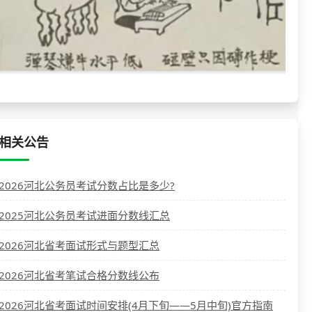
相关公告
2026河北公务员考试分数占比是多少?
2025河北公务员考试进面分数线汇总
2026河北省考面试形式与题型汇总
2026河北省考笔试合格分数线公布
2026河北省考面试时间安排(4月下旬——5月中旬)官方指南