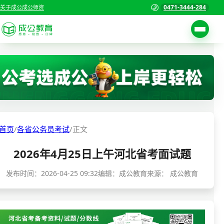
0471-3444-284
关于成公
成公师资
考试公告
首页
职位表
国家公务员考试
报名入口
各省公务员考试
报考指南
首页
/
各省公务员考试
/
正文
缴费确认
事业单位招聘考试
2026年4月25日上午河北省考面试题
准考证打印
三支一扶考试
考试政策
发布时间：
2026-04-25 09:32
编辑：成公教育
来源：
成公教育
警察/辅警考试
成绩查询
分数线
教师资格/教师编制