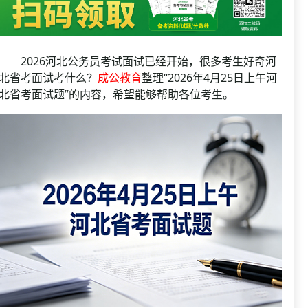
资格复审
国企/银行考试
面试补录
历年真题
2026河北公务员考试面试已经开始，很多考生好奇河
公务员课程
北省考面试考什么？
成公教育
整理“2026年4月25日上午河
北省考面试题”的内容，希望能够帮助各位考生。