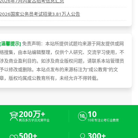
2026年7月内蒙古招考信息汇总
2026国家公务员考试招录3.81万人公告
[温馨提示]
免责声明：本站所提供试题均来源于网友提供或网
络搜集，由本站编辑整理，仅供个人研究、交流学习使用，不
涉及商业盈利目的。如涉及商业版权问题，请联系本站管理员
予以修改或删除。本站点发布的来源标注为“成公教育”的文
章，版权均属成公教育所有，未经允许不得转载。
200万+
10
两百多万学员光荣毕业
10年专注公考行业教育
500+
300+