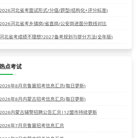
2026河北省考面试形式/分值/题型(结构化+评分标准)
2026河北省考乡镇岗/省直岗/公安岗进面分数线对比
河北省考成绩不理想?2027备考规划与提分方法(全年版)
热点考试
2026年8月京鲁冀招考信息汇总(每日更新)
2026年8月内蒙古招考信息汇总(每日更新)
2026内蒙古辅警招聘公告汇总|12盟市持续更新
2026年7月京鲁冀招考信息汇总