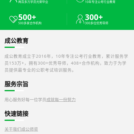
两百多万学员光荣毕业
10年专注公考行业教育
500+
300+
500多家合作机构
300多位优秀导师
成公教育
成公教育成立于2016年，10年专注公考行业教育，累计服务学
员153万+，拥有300+优秀导师，408+合作机构，致力于为学
员提供最专业的公职考试培训服务。
服务宗旨
用心服务好每一位学员
成就每一份努力
快速链接
关于我们
成公师资