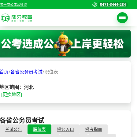
0471-3444-284
关于成公
成公师资
考试公告
首页
职位表
国家公务员考试
报名入口
首页
/
各省公务员考试
/
职位表
各省公务员考试
报考指南
缴费确认
事业单位招聘考试
地区范围：河北
[更换地区]
准考证打印
三支一扶考试
考试政策
警察/辅警考试
成绩查询
各省公务员考试
- 职位表
分数线
教师资格/教师编制
考试公告
职位表
报名入口
报考指南