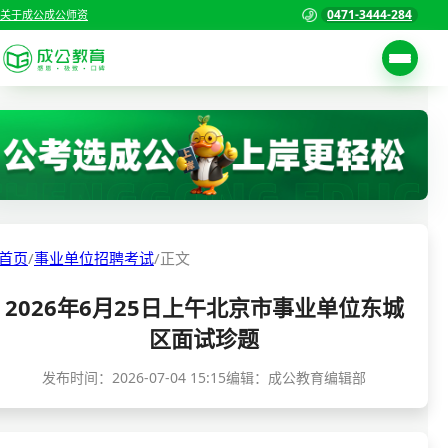
0471-3444-284
关于成公
成公师资
考试公告
首页
职位表
国家公务员考试
报名入口
各省公务员考试
报考指南
首页
/
事业单位招聘考试
/
正文
缴费确认
事业单位招聘考试
2026年6月25日上午北京市事业单位东城
准考证打印
三支一扶考试
区面试珍题
考试政策
警察/辅警考试
发布时间：
2026-07-04 15:15
编辑：成公教育编辑部
成绩查询
分数线
教师资格/教师编制