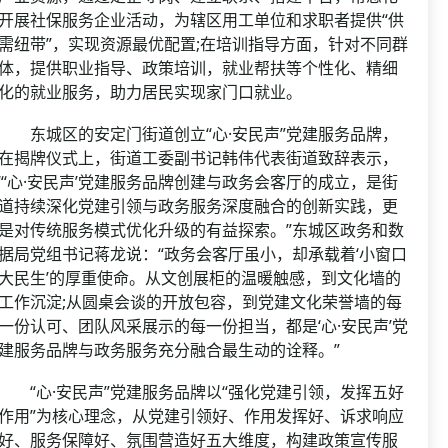
开展社保服务企业活动，为辖区用工单位和求职者提供“供
需纽带”，实现资源最优配置;在培训指导方面，针对不同群
体，提供职业指导、政策培训，就业帮扶等个性化、精细
化的就业服务，助力居民实现家门口就业。
东城区的安定门街道创立“心·安民声”党建服务品牌，
在揭牌仪式上，街道工委副书记韩伟代表街道致辞表示，
“‘心·安民声’党建服务品牌创建与政务会客厅的成立，是街
道持续深化党建引领与政务服务深度融合的创新实践，更
是对传统服务模式优化升级的有益探索。”东城区政务和数
据局党组书记蒋龙说：“政务会客厅虽小，却承载着‘小窗口
大民生’的厚重使命。从文创展柜的温暖触感，到文化墙的
工作沉淀;从圆桌会谈的开放包容，到党建文化荣誉墙的每
一份认可、团队风采展示的每一份担当，都是‘心·安民声’党
建服务品牌与政务服务充分融合最生动的诠释。”
“心·安民声”党建服务品牌以“强化党建引领，发挥五好
作用”为核心理念，从党建引领好、作用发挥好、诉求响应
好、服务保障好、氛围营造好五大维度，构建政策宣传服