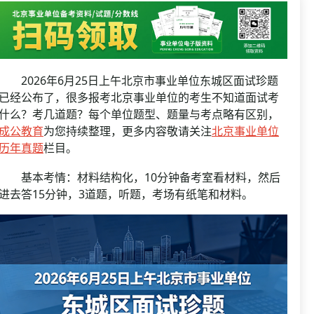
资格复审
国企/银行考试
面试补录
历年真题
公务员课程
2026年6月25日上午北京市事业单位东城区面试珍题
已经公布了，很多报考北京事业单位的考生不知道面试考
什么？考几道题？每个单位题型、题量与考点略有区别，
成公教育
为您持续整理，更多内容敬请关注
北京事业单位
历年真题
栏目。
基本考情：材料结构化，10分钟备考室看材料，然后
进去答15分钟，3道题，听题，考场有纸笔和材料。