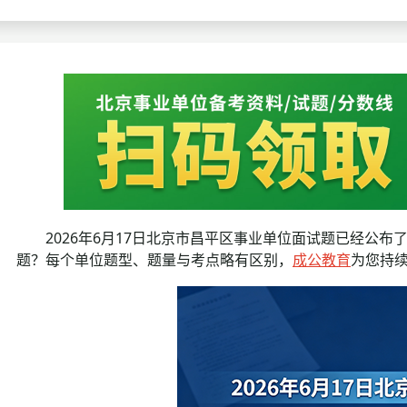
考试政策
成绩查询
成绩
成绩查询
分数线
分
分数线
历年真题
历年
资格复审
面试补录
2026年6月17日北京市昌平区事业单位面试题已经公布
历年真题
题？每个单位题型、题量与考点略有区别，
成公教育
为您持