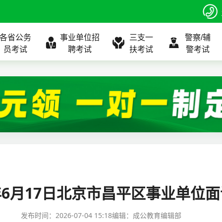
各省公务
事业单位招
三支一
警察/辅
员考试
聘考试
扶考试
警考试
程
公告
全国
考试公告
公务员课程
全国
考试公告
考试公告
事业单位课程
全国
考试公告
全国
全国
三支一扶
位表
北京
职位表
北京
职位表
职位表
北京
职位表
北京
北京
入口
河北
报名入口
河北
报名入口
报名入口
河北
报名入口
河北
河北
指南
山东
考试政策
山东
成绩查询
成绩查询
山东
成绩查询
山东
山东
6年6月17日北京市昌平区事业单位
证打印
内蒙古
成绩查询
内蒙古
面试补录
面试补录
内蒙古
面试补录
内蒙古
内蒙古
发布时间：
2026-07-04 15:18
编辑：成公教育编辑部
政策
分数线
历年真题
历年真题
历年真题