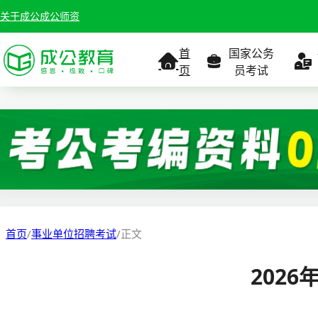
关于成公
成公师资
首
国家公务
页
员考试
考试公告
考试公告
公务员课
考试
职位表
职位表
职
报名入口
报名入口
报名
首页
/
事业单位招聘考试
/
正文
报考指南
报考指南
报考
202
缴费确认
准考证打印
准考
准考证打印
考试政策
考试