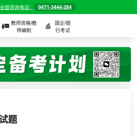
0471-3444-284
全国咨询电话：
教师资格/教
国企/银
师编制
行考试
课程
全国
教师/资格课程
警察/辅警课程
国企/银行课程
北京
河北
山东
面试题
内蒙古