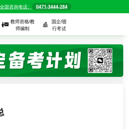
0471-3444-284
全国咨询电话：
教师资格/教
国企/银
师编制
行考试
课程
全国
教师/资格课程
警察/辅警课程
国企/银行课程
北京
河北
山东
总
内蒙古