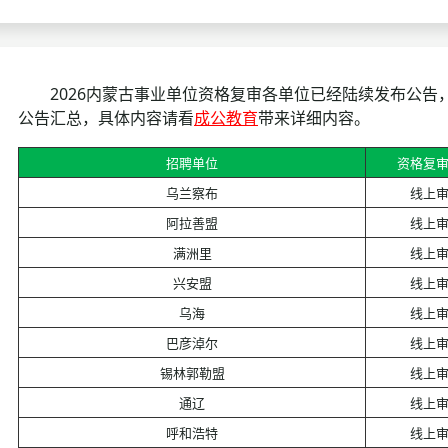
考试政策
成绩查询
成绩
成绩查询
分数线
分
2026内蒙古事业单位资格复审各单位已经陆续发布公告
公告汇总，具体内容请看
成公教育
带来详细内容。
分数线
历年真题
历年
招聘单位
资格复
资格复审
乌兰察布
线上
面试补录
阿拉善盟
线上
满洲里
线上
历年真题
兴安盟
线上
乌海
线上
巴彦淖尔
线上
锡林郭勒盟
线上
通辽
线上
呼和浩特
线上