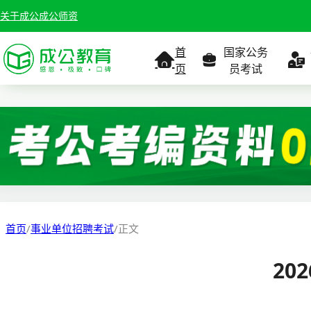
关于成公
成公师资
首
国家公务
页
员考试
考试公告
考试公告
公务员课
考试
职位表
职位表
职
报名入口
报名入口
报名
首页
/
事业单位招聘考试
/
正文
报考指南
报考指南
报考
20
缴费确认
准考证打印
准考
准考证打印
考试政策
考试