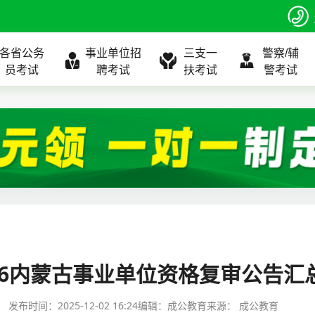
各省公务
事业单位招
三支一
警察/辅
员考试
聘考试
扶考试
警考试
程
公告
全国
考试公告
公务员课程
全国
考试公告
考试公告
事业单位课程
全国
考试公告
全国
全国
三支一扶
位表
北京
职位表
北京
职位表
职位表
北京
职位表
北京
北京
入口
河北
报名入口
河北
报名入口
报名入口
河北
报名入口
河北
河北
指南
山东
考试政策
山东
成绩查询
成绩查询
山东
成绩查询
山东
山东
26内蒙古事业单位资格复审公告汇
证打印
内蒙古
成绩查询
内蒙古
面试补录
面试补录
内蒙古
面试补录
内蒙古
内蒙古
发布时间：
2025-12-02 16:24
编辑：成公教育
来源：
成公教育
政策
分数线
历年真题
历年真题
历年真题