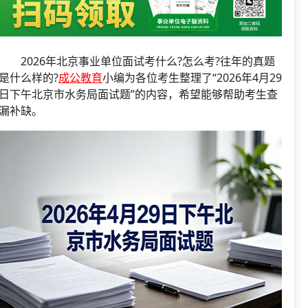
资格复审
国企/银行考试
面试补录
历年真题
2026年北京事业单位面试考什么?怎么考?往年的真题
公务员课程
是什么样的?
成公教育
小编为各位考生整理了“2026年4月29
日下午北京市水务局面试题”的内容，希望能够帮助考生查
漏补缺。