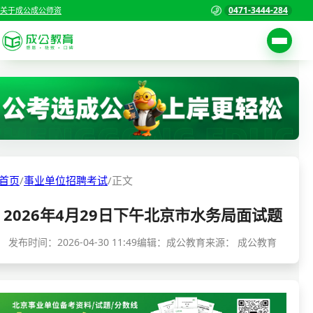
0471-3444-284
关于成公
成公师资
考试公告
首页
职位表
国家公务员考试
报名入口
各省公务员考试
报考指南
首页
/
事业单位招聘考试
/
正文
缴费确认
事业单位招聘考试
2026年4月29日下午北京市水务局面试题
准考证打印
三支一扶考试
考试政策
发布时间：
2026-04-30 11:49
编辑：成公教育
来源：
成公教育
警察/辅警考试
成绩查询
分数线
教师资格/教师编制