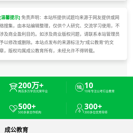
[温馨提示]
免责声明：本站所提供试题均来源于网友提供或网
络搜集，由本站编辑整理，仅供个人研究、交流学习使用，不
涉及商业盈利目的。如涉及商业版权问题，请联系本站管理员
予以修改或删除。本站点发布的来源标注为“成公教育”的文
章，版权均属成公教育所有，未经允许不得转载。
200万+
10
两百多万学员光荣毕业
10年专注公考行业教育
500+
300+
500多家合作机构
300多位优秀导师
成公教育