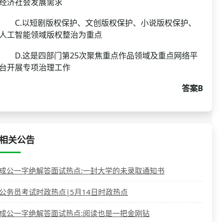
经济社会发展需求
C.以短剧版权保护、文创版权保护、小说版权保护、
人工智能领域版权整治为重点
D.这是四部门第25次聚焦重点作品领域及重点网络平
台开展专项治理工作
答案B
相关公告
成公一字绝解答面试热点:一封大学的未录取通知书
公务员考试时政热点|5月14日时政热点
成公一字绝解答面试热点:阅读也是一把金刚钻