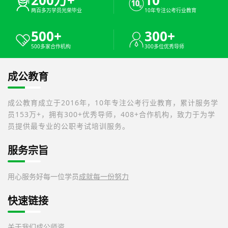
两百多万学员光荣毕业
10年专注公考行业教育
500+
300+
500多家合作机构
300多位优秀导师
成公教育
成公教育成立于2016年，10年专注公考行业教育，累计服务学
员153万+，拥有300+优秀导师，408+合作机构，致力于为学
员提供最专业的公职考试培训服务。
服务宗旨
用心服务好每一位学员
成就每一份努力
快速链接
关于我们
成公师资