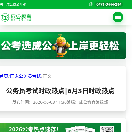
0471-3444-284
关于成公
成公师资
考试公告
首页
职位表
国家公务员考试
报名入口
各省公务员考试
报考指南
首页
/
国家公务员考试
/
正文
缴费确认
事业单位招聘考试
公务员考试时政热点|6月3日时政热点
准考证打印
三支一扶考试
考试政策
发布时间：
2026-06-03 11:30
编辑：成公教育编辑部
警察/辅警考试
成绩查询
分数线
教师资格/教师编制