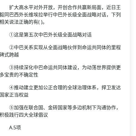
扩大高水平对外开放，开创合作共赢新局面，近日王
毅同巴西外长维埃拉举行中巴外长级全面战略对话，下列
相关说法正确的有( )。
①这是第五次中巴外长级全面战略对话
②中巴关系实现从全面战略伙伴到命运共同体的里程
碑式跨越
③持续深化中巴命运共同体建设，为动荡世界提供更
多宝贵的不确定性
④推动建立更加公正合理的全球治理体系，捍卫发达
国家正当权益
⑤加强在联合国、金砖国家等多边机制下沟通协作，
积极践行四大全球倡议
A.5项