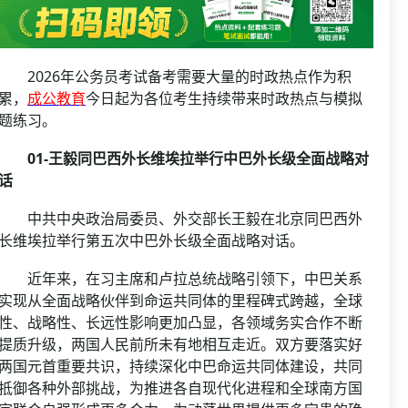
资格复审
国企/银行考试
面试补录
历年真题
2026年公务员考试备考需要大量的时政热点作为积
公务员课程
累，
成公教育
今日起为各位考生持续带来时政热点与模拟
题练习。
01-王毅同巴西外长维埃拉举行中巴外长级全面战略对
话
中共中央政治局委员、外交部长王毅在北京同巴西外
长维埃拉举行第五次中巴外长级全面战略对话。
近年来，在习主席和卢拉总统战略引领下，中巴关系
实现从全面战略伙伴到命运共同体的里程碑式跨越，全球
性、战略性、长远性影响更加凸显，各领域务实合作不断
提质升级，两国人民前所未有地相互走近。双方要落实好
两国元首重要共识，持续深化中巴命运共同体建设，共同
抵御各种外部挑战，为推进各自现代化进程和全球南方国