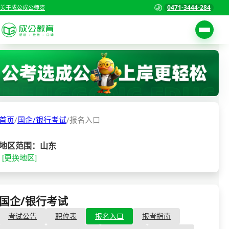
0471-3444-284
关于成公
成公师资
考试公告
首页
职位表
国家公务员考试
报名入口
首页
/
国企/银行考试
/
报名入口
各省公务员考试
报考指南
缴费确认
事业单位招聘考试
地区范围：山东
[更换地区]
准考证打印
三支一扶考试
考试政策
警察/辅警考试
成绩查询
国企/银行考试
- 报名入口
分数线
教师资格/教师编制
考试公告
职位表
报名入口
报考指南