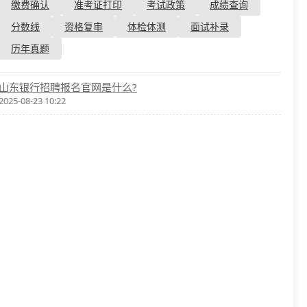
资格复审
缴费确认
准考证打印
考试政策
成绩查询
国企/银行考试
面试补录
分数线
资格复审
体检体测
面试补录
历年真题
历年真题
公务员课程
山东银行招聘报名官网是什么?
2025-08-23 10:22