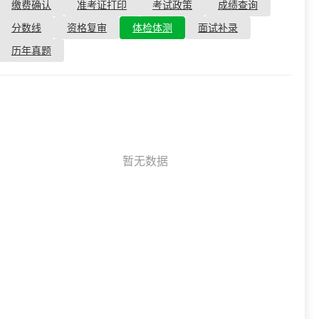
资格复审
缴费确认
准考证打印
考试政策
成绩查询
国企/银行考试
面试补录
分数线
资格复审
体检体测
面试补录
历年真题
历年真题
公务员课程
暂无数据