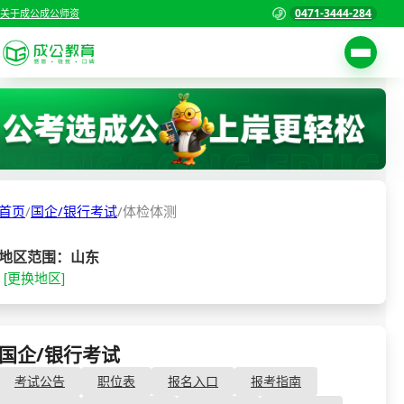
0471-3444-284
关于成公
成公师资
考试公告
首页
职位表
国家公务员考试
报名入口
首页
/
国企/银行考试
/
体检体测
各省公务员考试
报考指南
缴费确认
事业单位招聘考试
地区范围：山东
[更换地区]
准考证打印
三支一扶考试
考试政策
警察/辅警考试
成绩查询
国企/银行考试
- 体检体测
分数线
教师资格/教师编制
考试公告
职位表
报名入口
报考指南