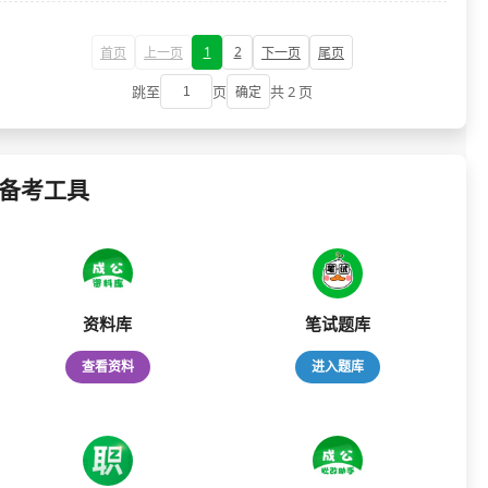
1
2
首页
上一页
下一页
尾页
跳至
页
共 2 页
确定
备考工具
资料库
笔试题库
查看资料
进入题库