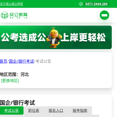
0471-3444-284
关于成公
成公师资
考试公告
首页
职位表
国家公务员考试
报名入口
首页
/
国企/银行考试
/
考试公告
各省公务员考试
报考指南
缴费确认
事业单位招聘考试
地区范围：河北
[更换地区]
准考证打印
三支一扶考试
考试政策
警察/辅警考试
成绩查询
国企/银行考试
- 考试公告
分数线
教师资格/教师编制
考试公告
职位表
报名入口
报考指南