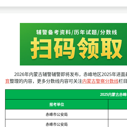
考试政策
成绩查询
成绩
成绩查询
分数线
分
分数线
历年真题
历年
资格复审
面试补录
2026年内蒙古辅警辅警即将发布，赤峰地区2025年进面最高
历年真题
育
整理的内容，更多分数线内容可关注
内蒙古警察分数线
栏
2025内蒙古赤
报考单位
赤峰市公安局
赤峰市公安局