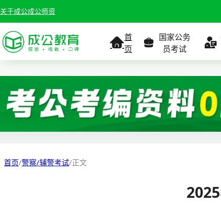
关于成公
成公师资
首
国家公务
页
员考试
考试公告
考试公告
公务员课
考试
职位表
职位表
职
报名入口
报名入口
报名
首页
/
警察/辅警考试
/
正文
报考指南
报考指南
报考
20
缴费确认
准考证打印
准考
准考证打印
考试政策
考试