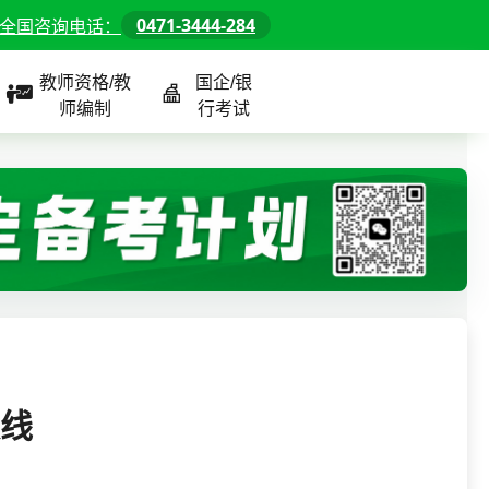
0471-3444-284
全国咨询电话：
教师资格/教
国企/银
师编制
行考试
课程
全国
教师/资格课程
警察/辅警课程
国企/银行课程
北京
河北
山东
数线
内蒙古