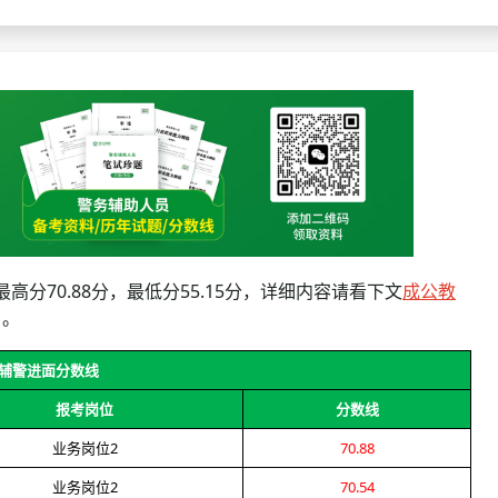
查询
历年真题
数线
真题
分70.88分，最低分55.15分，详细内容请看下文
成公教
目。
峰辅警进面分数线
报考岗位
分数线
业务岗位2
70.88
业务岗位2
70.54