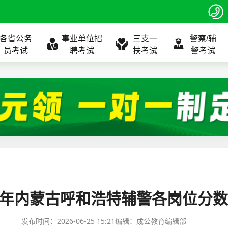
各省公务
事业单位招
三支一
警察/辅
员考试
聘考试
扶考试
警考试
程
公告
全国
考试公告
公务员课程
全国
考试公告
考试公告
事业单位课程
全国
考试公告
全国
全国
三支一扶
位表
北京
职位表
北京
职位表
职位表
北京
职位表
北京
北京
入口
河北
报名入口
河北
报名入口
报名入口
河北
报名入口
河北
河北
指南
山东
考试政策
山东
成绩查询
成绩查询
山东
成绩查询
山东
山东
25年内蒙古呼和浩特辅警各岗位分
证打印
内蒙古
成绩查询
内蒙古
面试补录
面试补录
内蒙古
面试补录
内蒙古
内蒙古
发布时间：
2026-06-25 15:21
编辑：成公教育编辑部
政策
分数线
历年真题
历年真题
历年真题