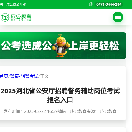
0471-3444-284
关于成公
成公师资
考试公告
首页
职位表
国家公务员考试
报名入口
各省公务员考试
报考指南
首页
/
警察/辅警考试
/
正文
缴费确认
事业单位招聘考试
2025河北省公安厅招聘警务辅助岗位考试
准考证打印
三支一扶考试
报名入口
考试政策
警察/辅警考试
发布时间：
2025-08-22 16:39
编辑：成公教育
来源：
成公教育
成绩查询
分数线
教师资格/教师编制