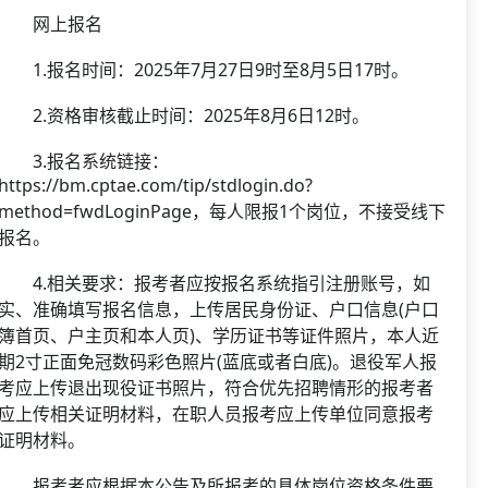
网上报名
1.报名时间：2025年7月27日9时至8月5日17时。
2.资格审核截止时间：2025年8月6日12时。
3.报名系统链接：
https://bm.cptae.com/tip/stdlogin.do?
method=fwdLoginPage，每人限报1个岗位，不接受线下
报名。
4.相关要求：报考者应按报名系统指引注册账号，如
实、准确填写报名信息，上传居民身份证、户口信息(户口
簿首页、户主页和本人页)、学历证书等证件照片，本人近
期2寸正面免冠数码彩色照片(蓝底或者白底)。退役军人报
考应上传退出现役证书照片，符合优先招聘情形的报考者
应上传相关证明材料，在职人员报考应上传单位同意报考
证明材料。
报考者应根据本公告及所报考的具体岗位资格条件要