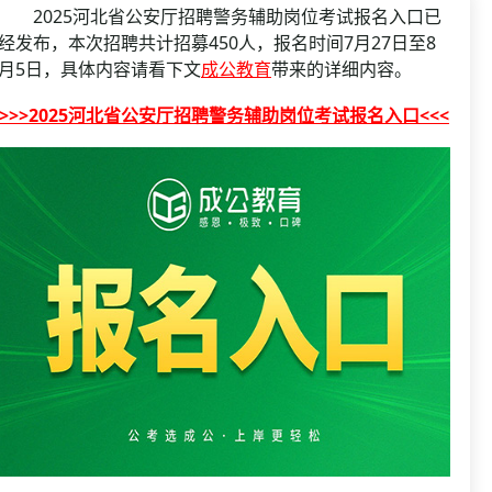
资格复审
2025河北省公安厅招聘警务辅助岗位考试报名入口已
国企/银行考试
面试补录
经发布，本次招聘共计招募450人，报名时间7月27日至8
月5日，具体内容请看下文
成公教育
带来的详细内容。
历年真题
公务员课程
>>>2025河北省公安厅招聘警务辅助岗位考试报名入口<<<