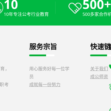
10
500
10年专注公考行业教育
500多家合作
服务宗旨
快速链
教育，
用心服务好每一位学
关于我们
员
成公师资
公职考
成就每一份努力