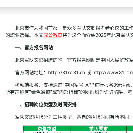
考试政策
成绩查询
成绩
成绩查询
分数线
分
北京市作为我国首都，是众多军队文职报考者心仪的工作
的职业选择。本文
成公教育
将为您全面介绍2025年北京军
分数线
历年真题
历年
一、官方报名网站
资格复审
北京军队文职招聘的唯一官方报名网站是中国人民解放军专
面试补录
官方网站地址：http://81rc.81.cn 或 http://www.81rc.mi
历年真题
移动端报名：支持通过"中国军号"APP进行报名3请注意
所有声称有"绿色通道"或"内部指标"的网站均为诈骗陷阱，
二、招聘岗位类型及时间安排
军队文职招聘分为三种类型，各自的招聘时间有所不同