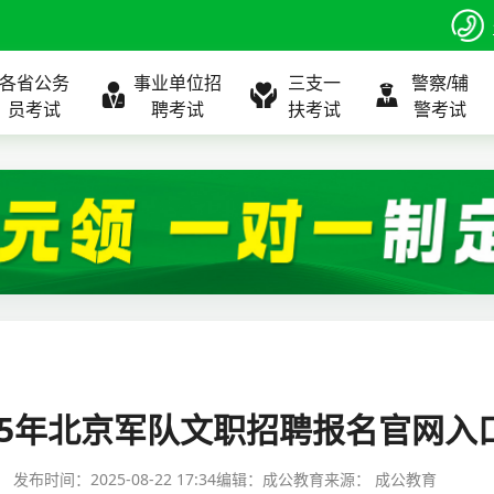
各省公务
事业单位招
三支一
警察/辅
员考试
聘考试
扶考试
警考试
程
公告
全国
考试公告
公务员课程
全国
考试公告
考试公告
事业单位课程
全国
考试公告
全国
全国
三支一扶
位表
北京
职位表
北京
职位表
职位表
北京
职位表
北京
北京
入口
河北
报名入口
河北
报名入口
报名入口
河北
报名入口
河北
河北
指南
山东
考试政策
山东
成绩查询
成绩查询
山东
成绩查询
山东
山东
25年北京军队文职招聘报名官网入
证打印
内蒙古
成绩查询
内蒙古
面试补录
面试补录
内蒙古
面试补录
内蒙古
内蒙古
发布时间：
2025-08-22 17:34
编辑：成公教育
来源：
成公教育
政策
分数线
历年真题
历年真题
历年真题