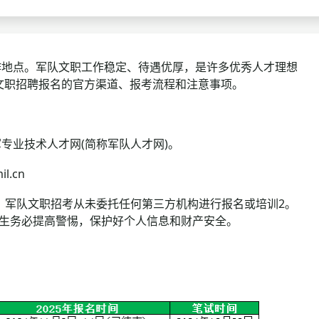
查询
历年真题
数线
地点。军队文职工作稳定、待遇优厚，是许多优秀人才理想
队文职招聘报名的官方渠道、报考流程和注意事项。
真题
业技术人才网(简称军队人才网)。
l.cn
，军队文职招考从未委托任何第三方机构进行报名或培训2。
考生务必提高警惕，保护好个人信息和财产安全。
：