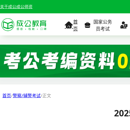
关于成公
成公师资
首
国家公务
页
员考试
考试公告
考试公告
公务员课
考试
职位表
职位表
职
报名入口
报名入口
报名
首页
/
警察/辅警考试
/
正文
报考指南
报考指南
报考
20
缴费确认
准考证打印
准考
准考证打印
考试政策
考试