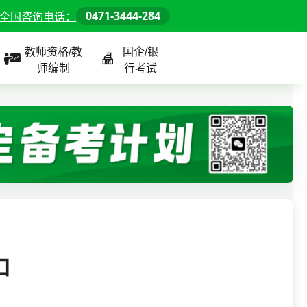
0471-3444-284
全国咨询电话：
教师资格/教
国企/银
师编制
行考试
课程
全国
教师/资格课程
警察/辅警课程
国企/银行课程
北京
河北
山东
口
内蒙古