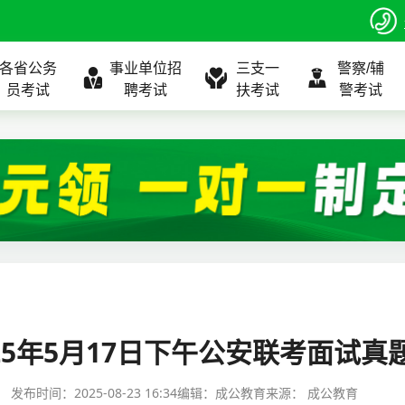
各省公务
事业单位招
三支一
警察/辅
员考试
聘考试
扶考试
警考试
程
公告
全国
考试公告
公务员课程
全国
考试公告
考试公告
事业单位课程
全国
考试公告
全国
全国
三支一扶
位表
北京
职位表
北京
职位表
职位表
北京
职位表
北京
北京
入口
河北
报名入口
河北
报名入口
报名入口
河北
报名入口
河北
河北
指南
山东
考试政策
山东
成绩查询
成绩查询
山东
成绩查询
山东
山东
025年5月17日下午公安联考面试真
证打印
内蒙古
成绩查询
内蒙古
面试补录
面试补录
内蒙古
面试补录
内蒙古
内蒙古
发布时间：
2025-08-23 16:34
编辑：成公教育
来源：
成公教育
政策
分数线
历年真题
历年真题
历年真题