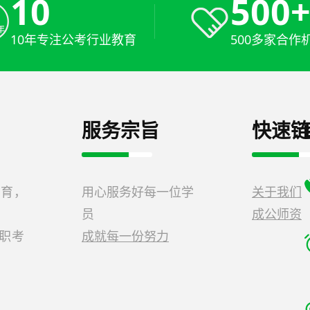
10
500
10年专注公考行业教育
500多家合作
服务宗旨
快速链
教育，
用心服务好每一位学
关于我们
员
成公师资
公职考
成就每一份努力