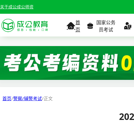
关于成公
成公师资
首
国家公务
页
员考试
考试公告
考试公告
公务员课
考试
职位表
职位表
职
报名入口
报名入口
报名
首页
/
警察/辅警考试
/
正文
报考指南
报考指南
报考
2
缴费确认
准考证打印
准考
准考证打印
考试政策
考试