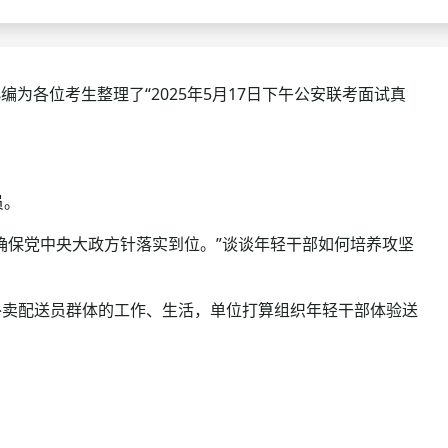
查询
历年真题
数线
编为各位考生整理了“2025年5月17日下午公安联考面试真
真题
员。
保党中央大政方针落实到位。”谈谈年轻干部如何培养攻坚
卖配送员群体的工作、生活，单位打算组织年轻干部体验送