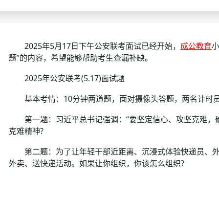
考试政策
成绩查询
成绩
成绩查询
分数线
分
2025年5月17日下午公安联考面试已经开始，
成公教育
小
题”的内容，希望能够帮助考生查漏补缺。
分数线
历年真题
历年
2025年公安联考(5.17)面试题
资格复审
基本考情：10分钟两道题，面对摄像头答题，两名计时
面试补录
第一题：习近平总书记强调：“要坚定信心、攻坚克难，确
克难精神?
历年真题
第二题：为了让年轻干部近距离、沉浸式体验快递员、外
外卖、送快递活动。如果让你组织，你该怎么组织?