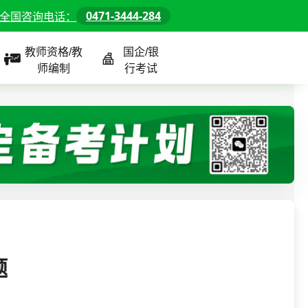
0471-3444-284
全国咨询电话：
教师资格/教
国企/银
师编制
行考试
课程
全国
教师/资格课程
警察/辅警课程
国企/银行课程
北京
河北
山东
题
内蒙古