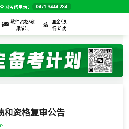
0471-3444-284
全国咨询电话：
教师资格/教
国企/银
师编制
行考试
课程
全国
教师/资格课程
警察/辅警课程
国企/银行课程
北京
河北
山东
绩和资格复审公告
内蒙古
心