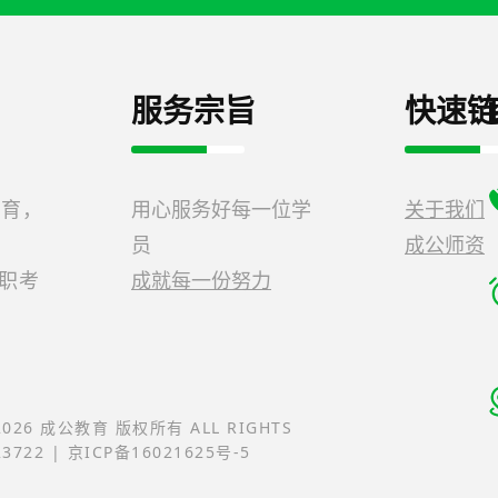
服务宗旨
快速链
教育，
用心服务好每一位学
关于我们
员
成公师资
公职考
成就每一份努力
-2026 成公教育 版权所有 ALL RIGHTS
23722 | 京ICP备16021625号-5