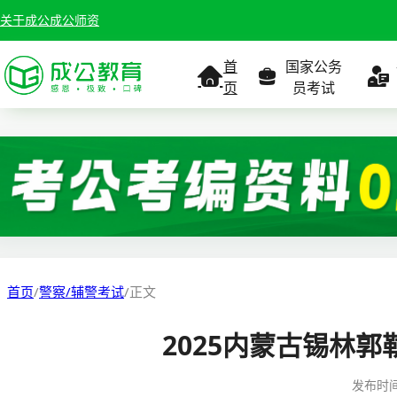
关于成公
成公师资
首
国家公务
页
员考试
考试公告
考试公告
公务员课
考试
职位表
职位表
职
报名入口
报名入口
报名
首页
/
警察/辅警考试
/
正文
报考指南
报考指南
报考
2025内蒙古锡林
缴费确认
准考证打印
准考
发布时
准考证打印
考试政策
考试