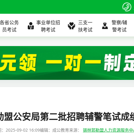
各省公务
事业单位招
三支一
警察/辅
员考试
聘考试
扶考试
警考试
程
公告
全国
考试公告
公务员课程
全国
考试公告
考试公告
事业单位课程
全国
考试公告
全国
全国
三支一扶
位表
北京
职位表
北京
职位表
职位表
北京
职位表
北京
北京
入口
河北
报名入口
河北
报名入口
报名入口
河北
报名入口
河北
河北
指南
山东
考试政策
山东
成绩查询
成绩查询
山东
成绩查询
山东
山东
郭勒盟公安局第二批招聘辅警笔试成
证打印
内蒙古
成绩查询
内蒙古
面试补录
面试补录
内蒙古
面试补录
内蒙古
内蒙古
间：
2025-09-02 16:09
编辑：成公教育
来源：
锡林郭勒盟人力资源服务中
政策
分数线
历年真题
历年真题
历年真题