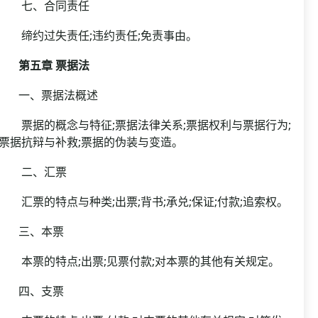
七、合同责任
缔约过失责任;违约责任;免责事由。
第五章 票据法
一、票据法概述
票据的概念与特征;票据法律关系;票据权利与票据行为;
票据抗辩与补救;票据的伪装与变造。
二、汇票
汇票的特点与种类;出票;背书;承兑;保证;付款;追索权。
三、本票
本票的特点;出票;见票付款;对本票的其他有关规定。
四、支票