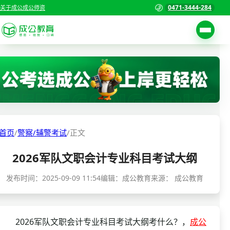
0471-3444-284
关于成公
成公师资
考试公告
首页
职位表
国家公务员考试
报名入口
各省公务员考试
报考指南
首页
/
警察/辅警考试
/
正文
缴费确认
事业单位招聘考试
2026军队文职会计专业科目考试大纲
准考证打印
三支一扶考试
考试政策
发布时间：
2025-09-09 11:54
编辑：成公教育
来源：
成公教育
警察/辅警考试
成绩查询
分数线
教师资格/教师编制
2026军队文职会计专业科目考试大纲考什么？，
成公