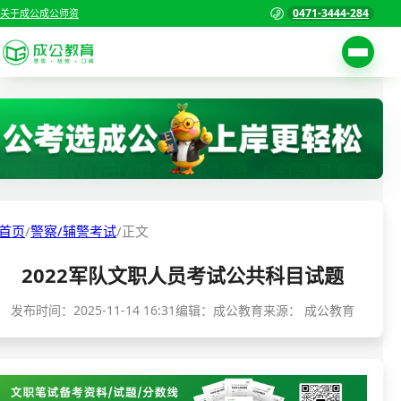
0471-3444-284
关于成公
成公师资
考试公告
首页
职位表
国家公务员考试
报名入口
各省公务员考试
报考指南
首页
/
警察/辅警考试
/
正文
缴费确认
事业单位招聘考试
2022军队文职人员考试公共科目试题
准考证打印
三支一扶考试
考试政策
发布时间：
2025-11-14 16:31
编辑：成公教育
来源：
成公教育
警察/辅警考试
成绩查询
分数线
教师资格/教师编制