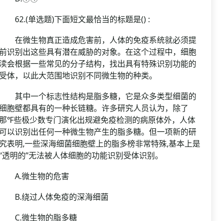
62.(单选题)下面短文最恰当的标题是() :
在微生物真正造成危害前，人体的免疫系统就必须提
前识别出这些具有潜在威胁的对象。在这个过程中，细胞
渎会根据一些常见的分子结构，找出具有特殊识别功能的
受体，以此大范围地识别不同微生物的种类。
其中一个标志性结构是脂多糖，它是众多类型细菌的
细胞壁都具有的一种长链糖。许多研究人员认为，除了
那℉些极少数专门演化出规避免疫检测的病原体外，人体
可以识别出任何一种微生物产生的脂多糖。但一项新的研
究表明,一些深海细菌细胞壁上的脂多榜非常特殊,基本上是
“透明的”无法被人体细胞的功能识别受体识别。
A.微生物的危害
B.绕过人体免疫的深海细菌
C.微生物的脂多糖