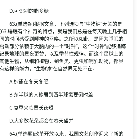
D.可识别的脂多糖
63.(单选题)报据文意，下列选项与“生物钟”无关的是
(63.睡眠有个神奇的特点，就是我们总是在每天晚上几乎相
同的时间感受到睡神的召唤。之所以如此，是因为睡眠的
启动部分依赖于大脑内的一个“时钟”，这个“时钟”能够追踪
记录地球的昼夜更替，以及季节性规律。而这个星球上的
其他生物，从细和植物，到鱼类、更虫和哺乳动物，都具
有这样的能力，“生物钟”在自然界无处不在。
A.棕熊在冬天冬眠
B.东半球的人移居到西半球需要倒时差
C.复季来临昼长夜短
D.大多数花朵都会在春天盛并
64.(单选题)改革开放以来，我国文艺创作迎来了新的