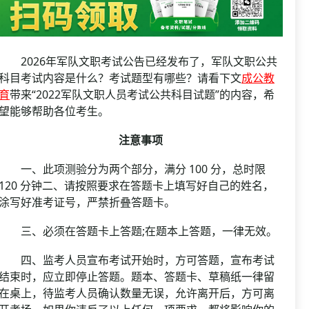
资格复审
国企/银行考试
面试补录
历年真题
2026年军队文职考试公告已经发布了，军队文职公共
公务员课程
科目考试内容是什么？考试题型有哪些？请看下文
成公教
育
带来“2022军队文职人员考试公共科目试题”的内容，希
望能够帮助各位考生。
注意事项
一、此项测验分为两个部分，满分 100 分，总时限
120 分钟二、请按照要求在答题卡上填写好自己的姓名，
涂写好准考证号，严禁折叠答题卡。
三、必须在答题卡上答题;在题本上答题，一律无效。
四、监考人员宣布考试开始时，方可答题，宣布考试
结束时，应立即停止答题。题本、答题卡、草稿纸一律留
在桌上，待监考人员确认数量无误，允许离开后，方可离