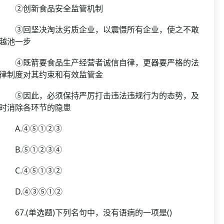
②创新食品安全监管机制
③回坚决淘汰劣质企业，以震慑所有企业，使之不敢
越池一步
④既箭要食品生产经营者诚信自律，更器要严格的法
律制度对其约束和有效监管金
⑤因此，必须保持严厉打击违法违规行为的态势，及
时消除各环节的隐患
A.④⑤①②③
B.⑤①②③④
C.④⑤①③②
D.④③⑤①②
67.(单选题)下列名句中，没有语病的一项是()