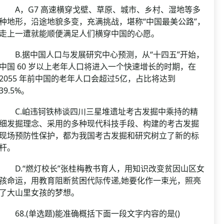
A，G7 高速横穿戈壁、草原、城市、乡村、湿地等多
种地形，沿途地貌多变，充满挑战，堪称“中国最美公路”，
走上一遭就能顺便满足人们横穿中国的心愿。
B.据中国人口与发展研究中心预测，从“十四五”开始，
中国 60 岁以上老年人口将进入一个快速增长的时期，在
2055 年前中国的老年人口会超过5亿，占比将达到
39.5%。
C.岶违钶铁柿谈四川三星堆遗址考古发掘中乘持的精
细发掘理念、采用的多种现代科技手段、构建的考古发掘
现场预防性保护，都为我国考古发掘和研究树立了新的标
杆。
D.“燃灯校长”张桂梅教书育人，用知识改变贫因山区女
孩命运，用教育阻断贫困代际传递,她要化作一束光，照亮
了大山里女孩的梦想。
68.(单选题)能准确概括下面一段文字内容的是()