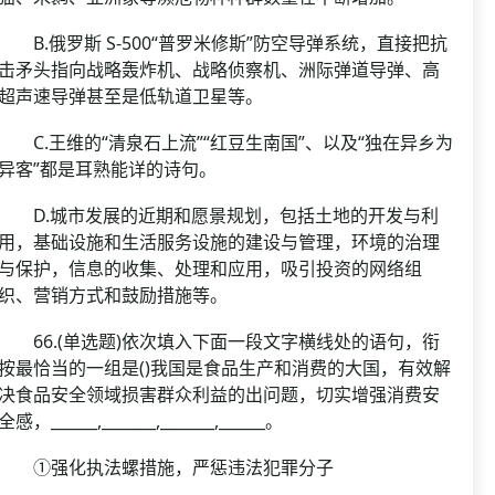
B.俄罗斯 S-500“普罗米修斯”防空导弹系统，直接把抗
击矛头指向战略轰炸机、战略侦察机、洲际弹道导弹、高
超声速导弹甚至是低轨道卫星等。
C.王维的“清泉石上流”“红豆生南国”、以及“独在异乡为
异客”都是耳熟能详的诗句。
D.城市发展的近期和愿景规划，包括土地的开发与利
用，基础设施和生活服务设施的建设与管理，环境的治理
与保护，信息的收集、处理和应用，吸引投资的网络组
织、营销方式和鼓励措施等。
66.(单选题)依次填入下面一段文字横线处的语句，衔
按最恰当的一组是()我国是食品生产和消费的大国，有效解
决食品安全领域损害群众利益的出问题，切实增强消费安
全感，______,_______,_______,______。
①强化执法螺措施，严惩违法犯罪分子