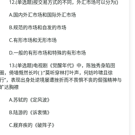
12.(单选题)按交易方式的不同，外汇市场可以分为()
A.国内外汇市场和国际外汇市场
B.规范的市场和自发的市场
C.有形市场和无形市场
D.一般的有形市场和特殊的有形市场
13.(单选题)电视剧《觉醒年代》中，陈独秀身陷囹
圈，倚墙慨然长吟( ):“莫听穿林打叶声，何妨吟啸且徐
行”，表现出身处逆境屡遭挫折而不畏惧不丧的倔强精神与
旷达胸襟
A.苏轼的《定风波》
B.陆游的《诉衷情》
C.屐弃疾的《破阵子》