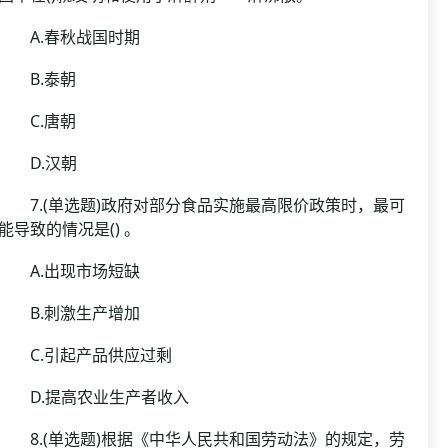
A.春秋战国时期
B.泰朝
C.唐朝
D.汉朝
7.(单选题)政府对部分食品实施最高限价政策时，最可
能导致的情况是() 。
A.出现市场短缺
B.刺激生产增加
C.引起产品供应过剩
D.提高农业生产者收入
8.(单选题)根据《中华人民共和国劳动法》的规定，劳