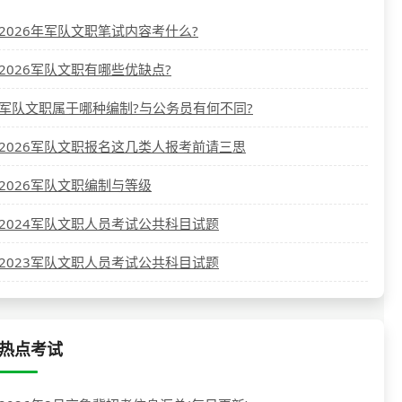
2026年军队文职笔试内容考什么?
2026军队文职有哪些优缺点?
军队文职属于哪种编制?与公务员有何不同?
2026军队文职报名这几类人报考前请三思
2026军队文职编制与等级
2024军队文职人员考试公共科目试题
2023军队文职人员考试公共科目试题
热点考试