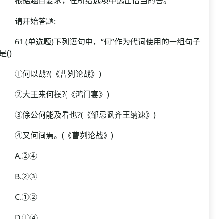
根据题目要求，在所给选项中选出恰当的答。
请开始答题:
61.(单选题)下列语句中，“何”作为代词使用的一组句子
是()
①何以战?(《曹刿论战》)
②大王来何操?(《鸿门宴》)
③俆公何能及看也?(《邹忌讽齐王纳速》)
④又何间焉。(《曹刿论战》)
A.②④
B.②③
C.①②
D.①④