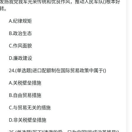
发扬我党我军光荣传统和优良作风，推动人民军队()根本好
转。
A.纪律规矩
B.政治生态
C.作风面貌
D.廉政建设
24.(单选题)进口配额制在国际贸易政策中属于()
A.关税壁垒措施
B.自由贸易措施
C.与贸易无关的措施
D.非关税壁垒措施