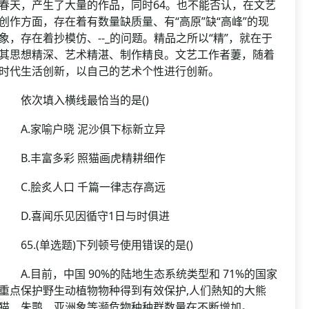
春天，产生了大量的作品，同时64。也不能否认，在文艺
创作方面，存在着有数量缺质量、有“高原”缺“高峰”的现
象，存在着抄模仿、--_的问题。精品之所以“精”，就在于
其思想精深、艺术精湛、制作精良。文艺工作者萋，随着
时代生活创新，以自己的艺术个性进行创新。
依次填入横线最恰当的是()
A.家喻户晓 泥沙俱下标新立异
B.丰富多彩 照猫画虎精耕细作
C.脍炙人口 千篇一律志存高远
D.喜闻乐见因循守1日与时俱进
65.(单选题)下列顿号使用错误的是()
A.目前，中国 90%的陆地生态系统类型和 71%的国家
重点保护野生动植物物种得到有效保护,人们熱知的大熊
猫、朱鹮、亚洲象等濒危物种种群数量在不断增加。