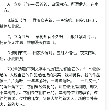
A，立冬节气-----葭苍苍，白露为箱。所谓伊人，在水
一方。
B.惊蛰节气-----微雨众卉新，一蛮惊始。田家几日闲，
耕种从此起。
C，立春节气-----草树知春不久归，百般红紫斗芳菲。
杨花英无才思，惟解漫天作雪飞。
D.清明节气-----田家少闲月，五月人倍忙。夜来南风
起，小麦陇黄，
70.(单选题)下列文字中“它们是它们自己的。”一句指的
是()。人说自己的作品是结成的果实，我却觉得，我的作品
像一片片落叶，一年年落叶，一阵阵落叶。……一片又一片
的落叶落下了，它们曾经是树的。现在也还是树的，却又
不是树的了。它们是它们自己的。是树的过往的季节，过
往的答试，过往的儿女。又是大地的新客人，新的星外来
客，新的友人。