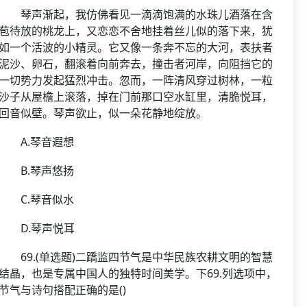
琴声渐起，我仿佛看见一滴滴饱满的水珠儿酒落在含
苞待放的桃龙上，又恋恋不舍地挂着丝儿似的落下来，犹
如一个活波的小精灵。它又像一条奔不忘的大河，表扶者
泥沙、卵石，翻滚着向前奔去，撞击者河岸，向阻挡它的
一切势力发起猛烈冲击。忽而，一阵清风穿过树林，一粒
沙子从屋檐上滚落，掉在门前那口空水缸里，清脆悦耳，
回音似壁。琴声欲止，似一朵花静地绽放。
A.琴音遐想
B.琴声悠扬
C.琴音似水
D.琴声悦耳
69.(单选题)二蹻监四节气是中华民族农耕文明的智慧
结晶，也是专属中国人的独特时间美学。下69.列选项中，
节气与诗句搭配正确的是()