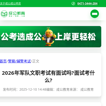
0471-3444-284
关于成公
成公师资
考试公告
首页
职位表
国家公务员考试
报名入口
各省公务员考试
报考指南
首页
/
警察/辅警考试
/
正文
缴费确认
事业单位招聘考试
2026年军队文职考试有面试吗?面试考什
准考证打印
三支一扶考试
么?
考试政策
警察/辅警考试
发布时间：
2025-12-10 14:48
编辑：成公教育
来源：
成公教育
成绩查询
分数线
教师资格/教师编制