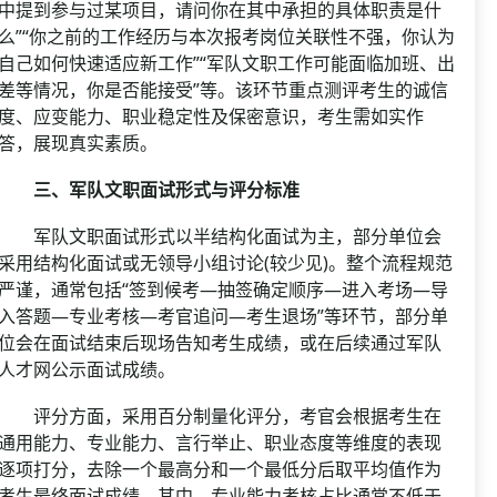
中提到参与过某项目，请问你在其中承担的具体职责是什
么”“你之前的工作经历与本次报考岗位关联性不强，你认为
自己如何快速适应新工作”“军队文职工作可能面临加班、出
差等情况，你是否能接受”等。该环节重点测评考生的诚信
度、应变能力、职业稳定性及保密意识，考生需如实作
答，展现真实素质。
三、军队文职面试形式与评分标准
军队文职面试形式以半结构化面试为主，部分单位会
采用结构化面试或无领导小组讨论(较少见)。整个流程规范
严谨，通常包括“签到候考—抽签确定顺序—进入考场—导
入答题—专业考核—考官追问—考生退场”等环节，部分单
位会在面试结束后现场告知考生成绩，或在后续通过军队
人才网公示面试成绩。
评分方面，采用百分制量化评分，考官会根据考生在
通用能力、专业能力、言行举止、职业态度等维度的表现
逐项打分，去除一个最高分和一个最低分后取平均值作为
考生最终面试成绩。其中，专业能力考核占比通常不低于