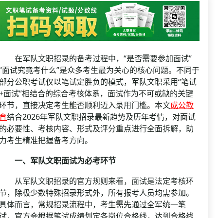
资格复审
国企/银行考试
面试补录
历年真题
公务员课程
在军队文职招录的备考过程中，“是否需要参加面试”
“面试究竟考什么”是众多考生最为关心的核心问题。不同于
部分公职考试仅以笔试定胜负的模式，军队文职采用“笔试
+面试”相结合的综合考核体系，面试作为不可或缺的关键
环节，直接决定考生能否顺利迈入录用门槛。本文
成公教
育
结合2026年军队文职招录最新趋势及历年考情，对面试
的必要性、考核内容、形式及评分重点进行全面拆解，助
力考生精准把握备考方向。
一、军队文职面试为必考环节
从军队文职招录的官方规则来看，面试是法定考核环
节，除极少数特殊招录形式外，所有报考人员均需参加。
具体而言，常规招录流程中，考生需先通过全军统一笔
试，官方会根据笔试成绩划定各岗位合格线，达到合格线