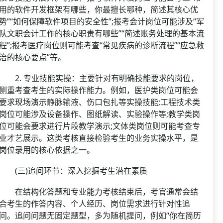
用的软件开发框架有哪些，你最擅长哪种，简述其核心优
势”“如何保障软件项目的安全性”;报考会计岗位可能涉及“军
队文职会计工作的核心职责有哪些”“简述账务处理的基本流
程”;报考医疗岗位则可能考查“常见疾病的诊断流程”“应急救
治的核心要点”等。
2. 专业技能实操：主要针对有明确技能要求的岗位，
侧重考查考生的实际操作能力。例如，医护类岗位可能会
要求现场演示静脉输液、伤口包扎等实操技能;工程技术类
岗位可能涉及设备操作、图纸解读、实验操作等;教学类岗
位可能会要求进行片段教学演示;文体类岗位则可能考查专
业才艺展示。这类考核直接检验考生的业务实操水平，是
岗位录用的核心依据之一。
(三)追问环节：深入挖掘考生潜在素质
在结构化答题和专业能力考核结束后，考官通常会结
合考生的作答内容、个人经历、岗位需求进行针对性追
问。追问问题无固定题型，多为随机提问，例如“你在简历