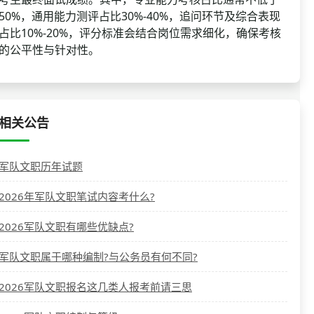
50%，通用能力测评占比30%-40%，追问环节及综合表现
占比10%-20%，评分标准会结合岗位需求细化，确保考核
的公平性与针对性。
相关公告
军队文职历年试题
2026年军队文职笔试内容考什么?
2026军队文职有哪些优缺点?
军队文职属于哪种编制?与公务员有何不同?
2026军队文职报名这几类人报考前请三思