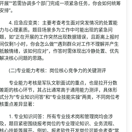
开展”“若需协调多个部门完成一项紧急任务，你会如何统筹
安排”。
4. 应急应变类：主要考查考生面对突发情况的处置能
力与心理素质。题目场景多为工作中可能出现的紧急问
题，如“正在开展的工作突然出现数据错误，且距离上报时
间仅剩1小时，你会怎么做”“遇到群众对工作不理解并产生
抵触情绪，该如何应对”，作答时需体现出冷静处置、优先
解决核心问题的思路。
(二)专业能力考核：岗位核心竞争力的关键测评
专业能力考核是军队文职面试的重点，也是拉开分数
差距的核心环节，其占比通常高于通用能力测评，具体形
式分为“专业知识问答”和“专业技能实操”两类，不同岗位考
核重点差异显著：
1. 专业知识问答：所有专业技术岗和管理岗均会涉
及，题目紧密围绕报考岗位的专业理论知识、业务流程、
核心技能等展开。例如，报考软件开发岗位可能会考查“常