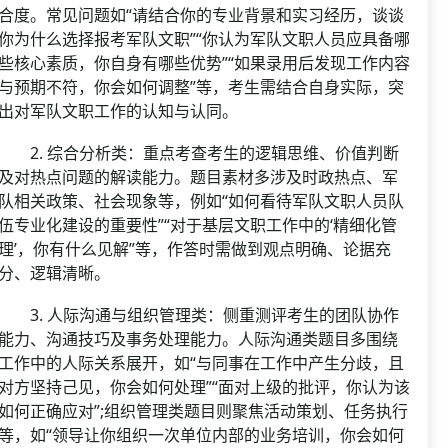
合度。常见问题如“请结合你的专业背景和实习经历，谈谈
你为什么选择报考军队文职”“你认为军队文职人员应具备哪
些核心素质，你自身有哪些优势”“如果录用后发现工作内容
与预期不符，你会如何调整”等，考生需结合自身实际，突
出对军队文职工作的认知与认同。
2. 综合分析类：重点考查考生的逻辑思维、价值判断
及对热点问题的解读能力。题目素材多涉及时政热点、军
队相关政策、社会现象等，例如“如何看待军队文职人员队
伍专业化建设的重要性”“对于基层文职工作中的‘精细化管
理’，你有什么见解”等，作答时需做到观点明确、论据充
分、逻辑清晰。
3. 人际沟通与组织管理类：侧重测评考生的团队协作
能力、沟通技巧及事务处理能力。人际沟通类题目多围绕
工作中的人际关系展开，如“与同事在工作中产生分歧，且
对方坚持己见，你会如何处理”“面对上级的批评，你认为该
如何正确应对”;组织管理类题目则聚焦活动策划、任务执行
等，如“领导让你组织一次单位内部的业务培训，你会如何