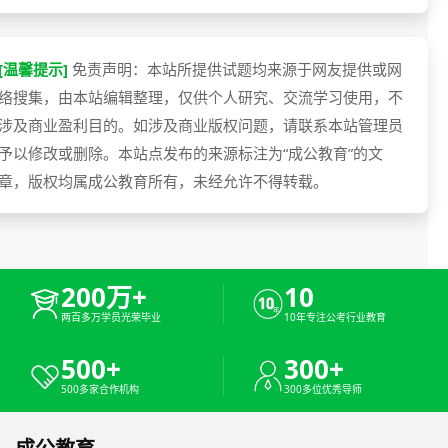
[温馨提示]
免责声明：本站所提供试题均来源于网友提供或网
络搜集，由本站编辑整理，仅供个人研究、交流学习使用，不
涉及商业盈利目的。如涉及商业版权问题，请联系本站管理员
予以修改或删除。本站点发布的来源标注为“成公教育”的文
章，版权均属成公教育所有，未经允许不得转载。
200万+
10
两百多万学员光荣毕业
10年专注公考行业教育
500+
300+
500多家合作机构
300多位优秀导师