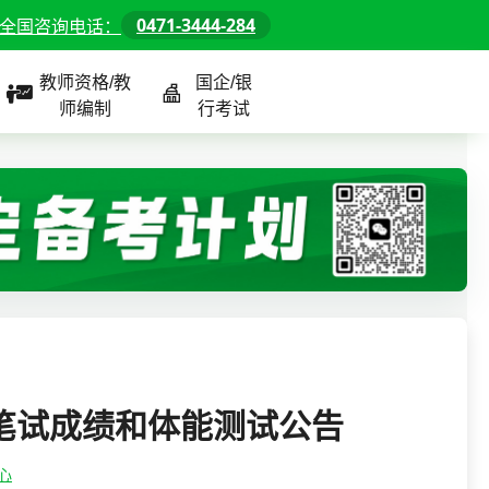
0471-3444-284
全国咨询电话：
教师资格/教
国企/银
师编制
行考试
课程
全国
教师/资格课程
警察/辅警课程
国企/银行课程
北京
河北
山东
笔试成绩和体能测试公告
内蒙古
心