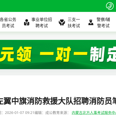
各省公务
事业单位招
三支一
警察/辅
员考试
聘考试
扶考试
警考试
程
公告
全国
考试公告
公务员课程
全国
考试公告
考试公告
事业单位课程
全国
考试公告
全国
全国
三支一扶
位表
北京
职位表
北京
职位表
职位表
北京
职位表
北京
北京
入口
河北
报名入口
河北
报名入口
报名入口
河北
报名入口
河北
河北
指南
山东
考试政策
山东
成绩查询
成绩查询
山东
成绩查询
山东
山东
沁左翼中旗消防救援大队招聘消防员
证打印
内蒙古
成绩查询
内蒙古
面试补录
面试补录
内蒙古
面试补录
内蒙古
内蒙古
间：
2026-01-07 09:21
编辑：成公教育
来源：
内蒙古北方人事考试服务中
政策
分数线
历年真题
历年真题
历年真题